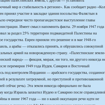
пацию палестинских земель, с другой — установить
очный мир и стабильность в регионе». Как сообщает радио «Ко
ен принял участие в закладке здания посольства Фалястын в
ыло очередное чисто пропагандистское выступление главы
нистрации. Имеет смысл напомнить факты. 29 ноября 1947 года
вал за раздел 25% территории подмандатной Палестины на
ое государства. Евреи приняли это решение и в мае 1948-го
аиль, а арабы — отказались принять, и обрушились совокупной
сальных армий на новорожденную страну. «Палестинские земли
тинский народ» — фикция, мираж, ни того, ни другого никогда н
осле перемирия 1949 года Иудея, Самария и Восточный
сь под контролем Иордании — арабского государства, созданно
ей в результате хитроумной, но преступной и противозаконной
ней сейчас речь). Эта земля никогда официально не была
му когда Израиль захватил Иудею и Самарию после справедливо
йны в июне 1967 года — ни о какой оккупации речи идти не