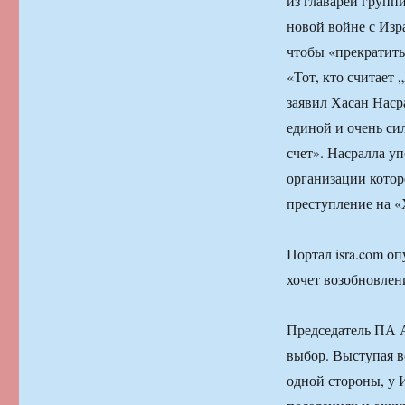
из главарей групп
новой войне с Изр
чтобы «прекратить
«Тот, кто считает
заявил Хасан Наср
единой и очень си
счет». Насралла уп
организации котор
преступление на «Х
Портал isra.com о
хочет возобновлен
Председатель ПА А
выбор. Выступая во
одной стороны, у 