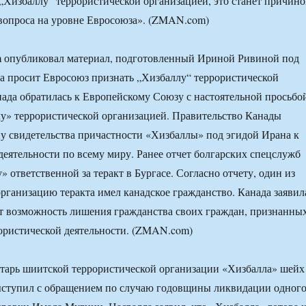
„Хизбаллу“ террористической организацией, это станет причин
вопроса на уровне Евросоюза». (ZMAN.com)
опубликовал материал, подготовленный Ириной Ривиной под
а просит Евросоюз признать „Хизбаллу“ террористической
ада обратилась к Европейскому Союзу с настоятельной просьбо
у» террористической организацией. Правительство Канады
у свидетельства причастности «Хизбаллы» под эгидой Ирана к
деятельности по всему миру. Ранее отчет болгарских спецслужб
 ответственной за теракт в Бургасе. Согласно отчету, один из
организацию теракта имел канадское гражданство. Канада заявил
сит возможность лишения гражданства своих граждан, признанны
ористической деятельности. (ZMAN.com)
тарь шиитской террористической организации «Хизбалла» шейх
ыступил с обращением по случаю годовщины ликвидации одног