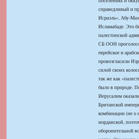
поселениях и окку
справедливый и пр
Исраэль», Абу-Маз
Исламабаде. Это б
палестинской адми
СБ ООН проголосо
еврейское и арабск
провозгласили Изр
силой своих колос
так же как «палес
было в природе. П
Иерусалим оказали
Британской импери
комбинации (не о 
иорданской, поэто
оборонительной во