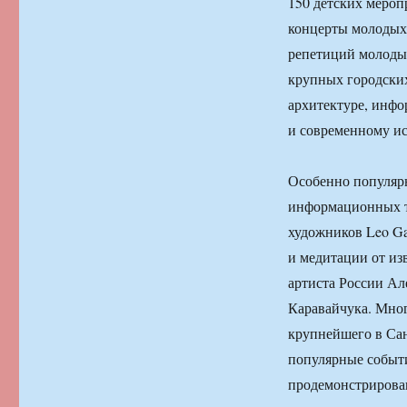
150 детских мероп
концерты молодых 
репетиций молодых
крупных городских
архитектуре, инфо
и современному ис
Особенно популярн
информационных те
художников Leo Ga
и медитации от из
артиста России Ал
Каравайчука. Мно
крупнейшего в Сан
популярные событи
продемонстрировав