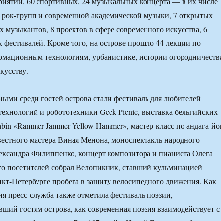
риятий, 60 спортивных, 24 музыкальных концерта — в их числе
рок-групп и современной академической музыки, 7 открытых
 музыкантов, 8 проектов в сфере современного искусства, 6
 фестивалей. Кроме того, на острове прошло 44 лекции по
рмационным технологиям, урбанистике, истории огородничеств
кусству.
ыми среди гостей острова стали фестиваль для любителей
хнологий и робототехники Geek Picnic, выставка бельгийских
bin «Rammer Jammer Yellow Hammer», мастер-класс по андага-йо
вестного мастера Виная Менона, моноспектакль народного
ександра Филиппенко, концерт композитора и пианиста Олега
го посетителей собрал Велопикник, ставший кульминацией
кт-Петербурге пробега в защиту велосипедного движения. Как
я пресс-служба также отметила фестиваль поэзии,
ший гостям острова, как современная поэзия взаимодействует с