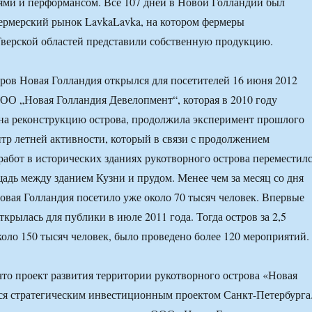
ями и перформансом. Все 107 дней в Новой Голландии был
ермерский рынок LavkaLavka, на котором фермеры
верской областей представили собственную продукцию.
ров Новая Голландия открылся для посетителей 16 июня 2012
ОО „Новая Голландия Девелопмент“, которая в 2010 году
на реконструкцию острова, продолжила эксперимент прошлого
нтр летней активности, который в связи с продолжением
абот в исторических зданиях рукотворного острова переместил
дь между зданием Кузни и прудом. Менее чем за месяц со дня
овая Голландия посетило уже около 70 тысяч человек. Впервые
крылась для публики в июле 2011 года. Тогда остров за 2,5
коло 150 тысяч человек, было проведено более 120 мероприятий.
то проект развития территории рукотворного острова «Новая
ся стратегическим инвестиционным проектом Санкт-Петербурга