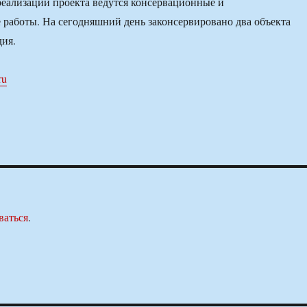
реализации проекта ведутся консервационные и
работы. На сегодняшний день законсервировано два объекта
дия.
ru
ваться
.