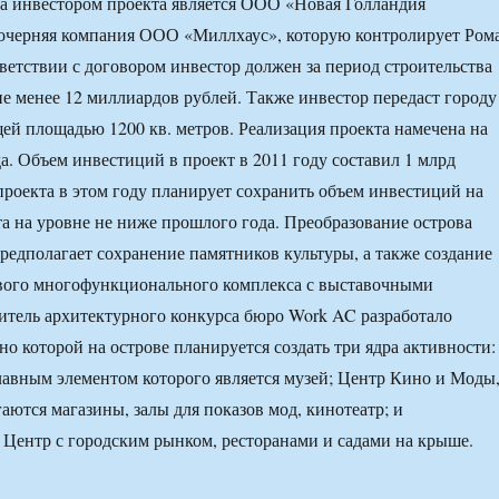
да инвестором проекта является ООО «Новая Голландия
очерняя компания ООО «Миллхаус», которую контролирует Ром
ветствии с договором инвестор должен за период строительства
не менее 12 миллиардов рублей. Также инвестор передаст городу
щей площадью 1200 кв. метров. Реализация проекта намечена на
да. Объем инвестиций в проект в 2011 году составил 1 млрд
проекта в этом году планирует сохранить объем инвестиций на
а на уровне не ниже прошлого года. Преобразование острова
редполагает сохранение памятников культуры, а также создание
вого многофункционального комплекса с выставочными
тель архитектурного конкурса бюро Work AC разработало
но которой на острове планируется создать три ядра активности:
лавным элементом которого является музей; Центр Кино и Моды
аются магазины, залы для показов мод, кинотеатр; и
Центр с городским рынком, ресторанами и садами на крыше.