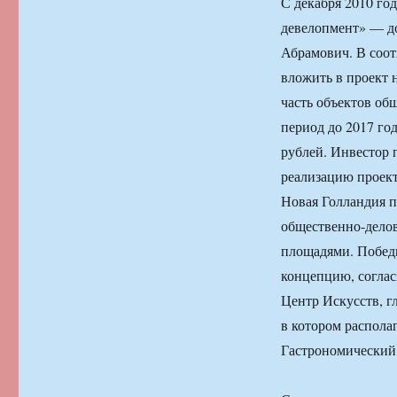
С декабря 2010 го
девелопмент» — д
Абрамович. В соот
вложить в проект 
часть объектов об
период до 2017 го
рублей. Инвестор 
реализацию проект
Новая Голландия п
общественно-дело
площадями. Победи
концепцию, соглас
Центр Искусств, г
в котором располаг
Гастрономический 