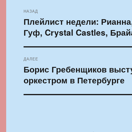
Навигация
НАЗАД
по
Плейлист недели: Рианна,
Предыдущая
запись:
записям
Гуф, Crystal Castles, Бра
ДАЛЕЕ
Борис Гребенщиков выст
Следующая
запись:
оркестром в Петербурге