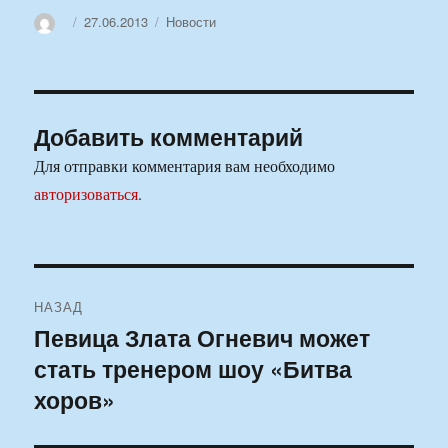
Автор
Опубликовано
Рубрики
27.06.2013
Новости
Добавить комментарий
Для отправки комментария вам необходимо
авторизоваться
.
Навигация
НАЗАД
по
Певица Злата Огневич может
Предыдущая
стать тренером шоу «Битва
запись:
записям
хоров»