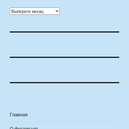
Архивы
Главная
О фестивале