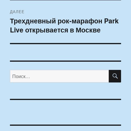
ДАЛЕЕ
Трехдневный рок-марафон Park
Следующая
Live открывается в Москве
запись:
ПО
Искать: