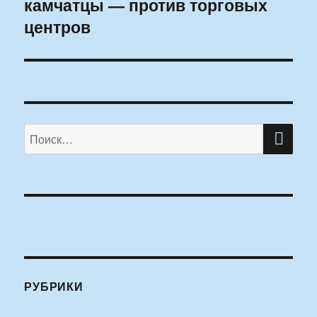
камчатцы — против торговых
запись:
центров
ПО
Искать:
РУБРИКИ