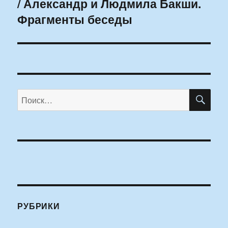
/ Александр и Людмила Бакши.
запись:
Фрагменты беседы
ПО
Искать:
РУБРИКИ