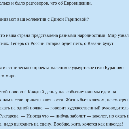
олько и было разговоров, что об Евровидении.
внивают ваш коллектив с Диной Гариповой?
 что наша страна представлена разными народностями. Мир узнал
снях. Теперь от России татарка будет петь, о Казани будут
м из этнического проекта маленькое удмуртское село Бураново
ем мире.
утой поворот! Каждый день у нас событие: или мы едем на
к нам в село прикатывают гости. Жизнь бьет ключом, не смотря 
скакать на одной ножке, — говорит художественный руководитель
Туктарева. — Иногда что — нибудь заболит — заколет, но охать 
, надо выходить на сцену. Вообще, жить хочется как никогда!