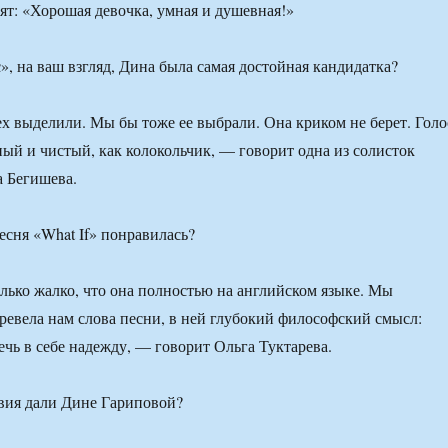
рят: «Хорошая девочка, умная и душевная!»
», на ваш взгляд, Дина была самая достойная кандидатка?
сех выделили. Мы бы тоже ее выбрали. Она криком не берет. Голо
ый и чистый, как колокольчик, — говорит одна из солисток
 Бегишева.
есня «What If» понравилась?
олько жалко, что она полностью на английском языке. Мы
ревела нам слова песни, в ней глубокий философский смысл:
чь в себе надежду, — говорит Ольга Туктарева.
вия дали Дине Гариповой?