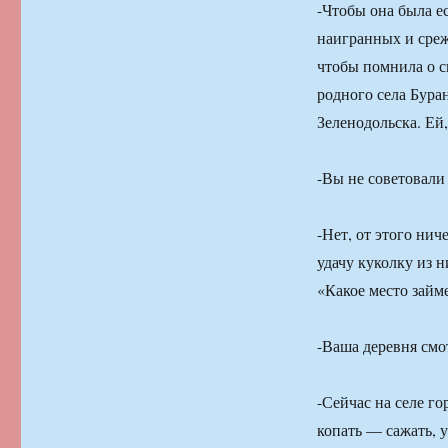
-Чтобы она была е
наигранных и сре
чтобы помнила о с
родного села Буран
Зеленодольска. Ей,
-Вы не советовали
-Нет, от этого ни
удачу куколку из н
«Какое место займ
-Ваша деревня см
-Сейчас на селе го
копать — сажать, у