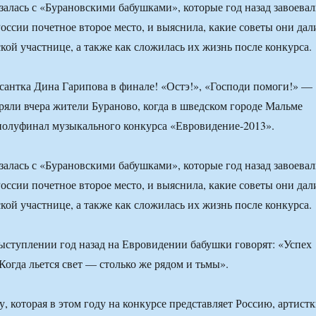
алась с «Бурановскими бабушками», которые год назад завоева
России почетное второе место, и выяснила, какие советы они дал
ой участнице, а также как сложилась их жизнь после конкурса.
сантка Дина Гарипова в финале! «Остэ!», «Господи помоги!» —
ряли вчера жители Бураново, когда в шведском городе Мальме
полуфинал музыкального конкурса «Евровидение-2013».
алась с «Бурановскими бабушками», которые год назад завоева
России почетное второе место, и выяснила, какие советы они дал
ой участнице, а также как сложилась их жизнь после конкурса.
ыступлении год назад на Евровидении бабушки говорят: «Успех
Когда льется свет — столько же рядом и тьмы».
, которая в этом году на конкурсе представляет Россию, артист