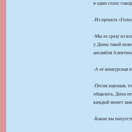
в один голос гово
-Из проекта «Голос
-Мы ее сразу из в
у Дины такой нежн
ансамбля Алевтина
-А ее конкурсная п
-Песня хорошая, т
общались, Дина пе
каждый может заже
-Какие вы напутст