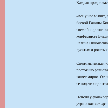
Каждая продолжает
-Все у нас мычит,
боевой Галины Кон
свежий воротничок
конферансье Влади
Галина Николаевна 
«усатых и рогатых»
Самая маленькая «
постоянно ревнова
живет мирно. От п
ее подачи строит
Пенсия у фольклор
утра, а как же: «р