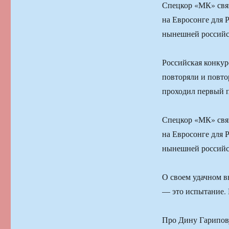
Спецкор «МК» связ
на Евросонге для 
нынешней российск
Российская конкур
повторяли и повто
проходил первый 
Спецкор «МК» связ
на Евросонге для 
нынешней российск
О своем удачном в
— это испытание. 
Про Дину Гарипову