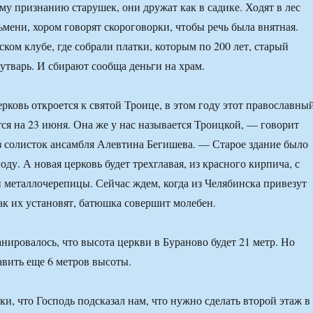
ому признанию старушек, они дружат как в садике. Ходят в лес
ьмени, хором говорят скороговорки, чтобы речь была внятная.
ском клубе, где собрали платки, которым по 200 лет, старый
утварь. И сбирают сообща деньги на храм.
рковь откроется к святой Троице, в этом году этот православны
ся на 23 июня. Она же у нас называется Троицкой, — говорит
з солисток ансамбля Алевтина Бегишева. — Старое здание было
оду. А новая церковь будет трехглавая, из красного кирпича, с
й металлочерепицы. Сейчас ждем, когда из Челябинска привезут
ак их установят, батюшка совершит молебен.
нировалось, что высота церкви в Бураново будет 21 метр. Но
вить еще 6 метров высоты.
ки, что Господь подсказал нам, что нужно сделать второй этаж в