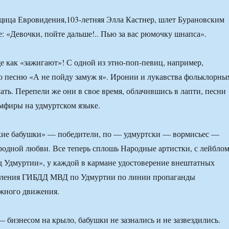
ица Евровидения,103-летняя Элла Кастнер, шлет Бурановским
: «Девочки, пойте дальше!.. Пью за вас рюмочку шнапса».
е как «зажигают»! С одной из этно-поп-певиц, например,
 песню «А не пойду замуж я». Иронии и лукавства фольклорны
ать. Перепели же они в свое время, облачившись в лапти, песни
мфиры на удмуртском языке.
кие бабушки» — победители, по — удмуртски — вормисьес —
родной любви. Все теперь сплошь Народные артистки, с лейбло
 Удмуртии», у каждой в кармане удостоверение внештатных
вления ГИБДД МВД по Удмуртии по линии пропаганды
ожного движения.
 бизнесом на крыло, бабушки не зазнались и не зазвездились.