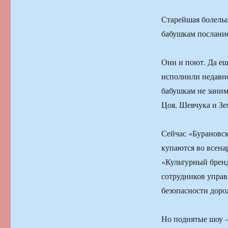
Старейшая болельщ
бабушкам послание
Они и поют. Да ещ
исполнили недавно
бабушкам не заним
Цоя, Шевчука и Зе
Сейчас «Бурановс
купаются во всена
«Культурный бренд
сотрудников упра
безопасности дор
Но поднятые шоу —