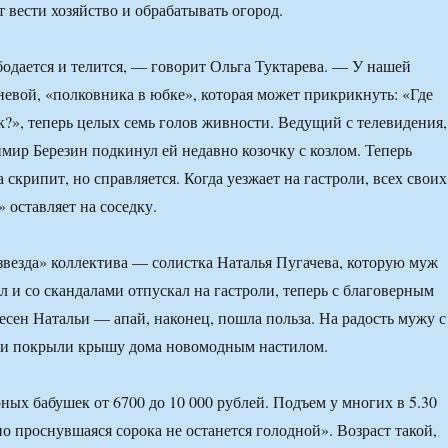
 вести хозяйство и обрабатывать огород.
 бодается и телится, — говорит Ольга Туктарева. — У нашей
евой, «полковника в юбке», которая может прикрикнуть: «Где
?», теперь целых семь голов живности. Ведущий с телевидения,
мир Березин подкинул ей недавно козочку с козлом. Теперь
скрипит, но справляется. Когда уезжает на гастроли, всех своих
 оставляет на соседку.
звезда» коллектива — солистка Наталья Пугачева, которую муж
л и со скандалами отпускал на гастроли, теперь с благоверным
есен Натальи — апай, наконец, пошла польза. На радость мужу с
ели покрыли крышу дома новомодным настилом.
ных бабушек от 6700 до 10 000 рублей. Подъем у многих в 5.30
ано проснувшаяся сорока не останется голодной». Возраст такой,