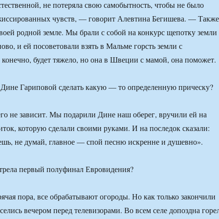
стественной, не потеряла свою самобытность, чтобы не было
жиссированных чувств, — говорит Алевтина Бегишева. — Также
воей родной земле. Мы брали с собой на конкурс щепотку земли 
ово, и ей посоветовали взять в Мальме горсть земли с
 конечно, будет тяжело, но она в Швеции с мамой, она поможет.
 Дине Гариповой сделать какую — то определенную прическу?
чего не зависит. Мы подарили Дине наш оберег, вручили ей на
иток, которую сделали своими руками. И на последок сказали:
ешь, не думай, главное — спой песню искренне и душевно».
отрела первый полуфинал Евровидения?
рячая пора, все обрабатывают огороды. Но как только закончили
селись вечером перед телевизорами. Во всем селе допоздна горе