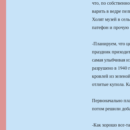
что, по собственн
варить в ведре пел
Холят музей в сель
патефон и прочую 
-Планируем, что це
праздник приходит
самая улыбчивая и
разрушено в 1940 г
кровлей из зелено
отлитые купола. К
Первоначально пла
потом решили доба
-Как хорошо все-та