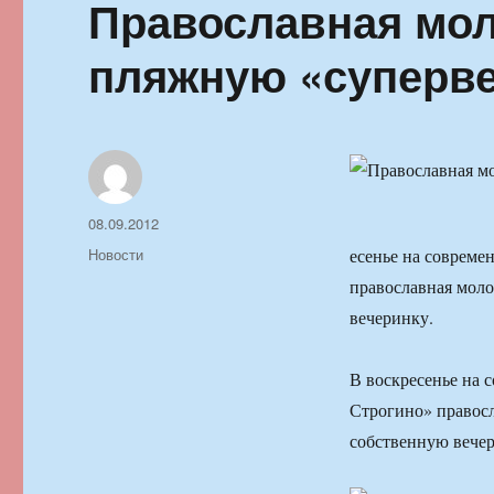
Православная мол
пляжную «суперве
Автор
Опубликовано
08.09.2012
Рубрики
Новости
есенье на совреме
православная моло
вечеринку.
В воскресенье на 
Строгино» правосл
собственную вече