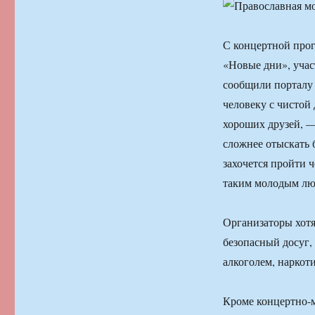
С концертной про
«Новые дни», уча
сообщили порталу
человеку с чистой
хороших друзей, —
сложнее отыскать 
захочется пройти 
таким молодым люд
Организаторы хот
безопасный досуг, 
алкоголем, наркот
Кроме концертно-м