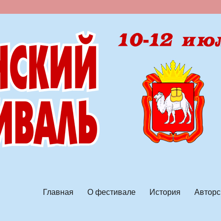
ской песни
Главная
О фестивале
История
Авторс