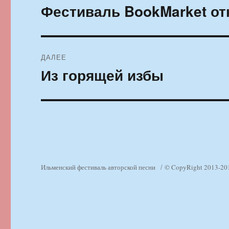
по
Фестиваль BookMarket от
Предыдущая
запись:
записям
ДАЛЕЕ
Из горящей избы
Следующая
запись:
Ильменский фестиваль авторской песни
© CopyRight 2013-20