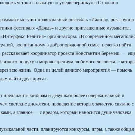
граммой выступят православный ансамбль «Ижица», рок-группа
стники фестиваля «Даждь» и другие приглашенные музыканты,
 «Интерфакс-Религия» организаторы. «В современном мегаполи
 душой, воспитанному в добропорядочной семье, нелегко найти
 рассказывает координатор проекта Константин Беремеш, — ещ
близкого по духу и мировоззрениям любимого человека, с котор
через всю жизнь. Одна из целей данного мероприятия — помочь
ям найти друг друга».
ят предложить юношам и девушкам более содержательный и
чем светские дискотеки, проведение которых зачастую связано с
иками, а главное — с вредом, который наносится душе человека.
узыкальной части, планируются конкурсы, игры, а также общая