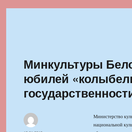
Ильменский фестиваль автор
Минкультуры Бело
юбилей «колыбел
государственност
Министерство куль
национальной куль