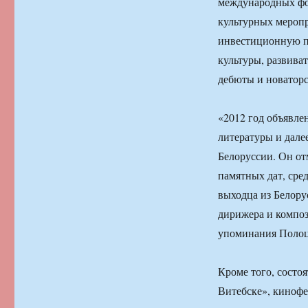
международных фо
культурных меропр
инвестиционную пр
культуры, развива
дебюты и новатор
«2012 год объявле
литературы и дале
Белоруссии. Он от
памятных дат, сре
выходца из Белору
дирижера и композ
упоминания Полоц
Кроме того, состо
Витебске», кинофе