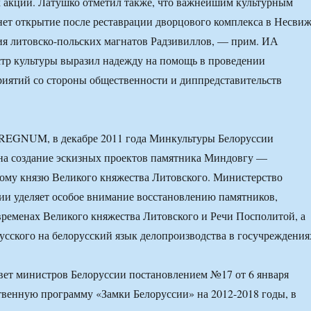
 акций. Латушко отметил также, что важнейшим культурным
нет открытие после реставрации дворцового комплекса в Несви
ия литовско-польских магнатов Радзивиллов, — прим. ИА
 культуры выразил надежду на помощь в проведении
иятий со стороны общественности и диппредставительств
REGNUM, в декабре 2011 года Минкультуры Белоруссии
на создание эскизных проектов памятника Миндовгу —
ому князю Великого княжества Литовского. Министерство
ии уделяет особое внимание восстановлению памятников,
ременах Великого княжества Литовского и Речи Посполитой, а
русского на белорусский язык делопроизводства в госучреждения
ет министров Белоруссии постановлением №17 от 6 января
твенную программу «Замки Белоруссии» на 2012-2018 годы, в