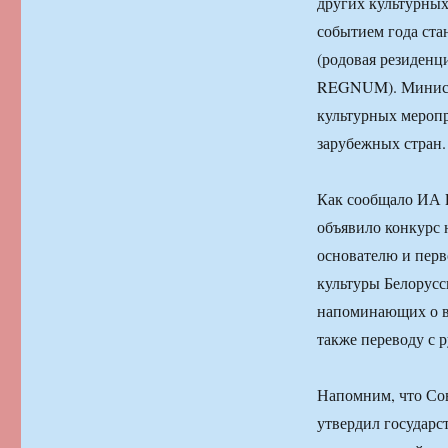
других культурных
событием года ста
(родовая резиденц
REGNUM). Министр
культурных меропр
зарубежных стран.
Как сообщало ИА 
объявило конкурс 
основателю и перв
культуры Белорусс
напоминающих о в
также переводу с 
Напомним, что Сов
утвердил государс