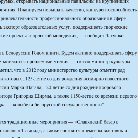
румах, открывать национальные павильоны на крупнейших
иятиях. Планируем повышать качество, конкурентоспособность
ивлекательность профессионального образования в сфере
ть экспорт образовательных услуг, поддерживать творческие
ские проекты творческой молодежи», — сообщил Латушко.
н в Белоруссии Годом книги. Будем активно поддерживать сферу
е заниматься проблемами чтения, — сказал министр культуры
метил, что в 2012 году министерство культуры отметит ряд
ди которых „125-летие со дня рождения всемирно известного
ссии Марка Шагала, 120-летие со дня рождения хорового
итора Григория Ширмы, а также 1150-летие со времени первого
ка — колыбели белорусской государственности“.
ятся традиционные мероприятия — «Славянский базар в
стиваль «Лiстапад», а также состоятся премьеры выставок и