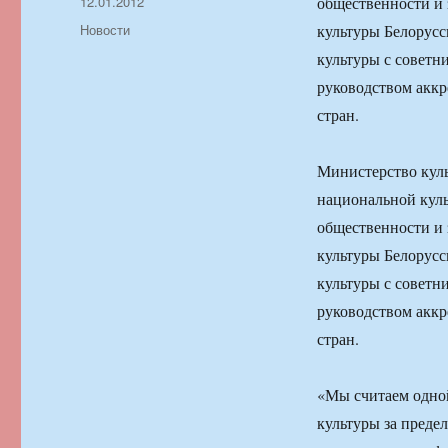
Автор
Опубликовано
12.01.2012
общественности и 
Рубрики
Новости
культуры Белорусс
культуры с советн
руководством акк
стран.
Министерство куль
национальной куль
общественности и 
культуры Белорусс
культуры с советн
руководством акк
стран.
«Мы считаем одно
культуры за преде