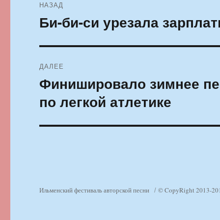
НАЗАД
по
Би-би-си урезала зарпла
Предыдущая
запись:
записям
ДАЛЕЕ
Финишировало зимнее пе
Следующая
запись:
по легкой атлетике
Ильменский фестиваль авторской песни
© CopyRight 2013-20