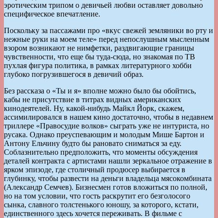
эротическим трипом о девичьей любви оставляет довольно
специфическое впечатление.
Поскольку за пассажами про «вкус свежей земляники во рту и
нежные руки на моем теле» перед непослушным мысленным
взором возникают не нимфетки, раздвигающие границы
чувственности, что еще бы туда-сюда, но знакомая по ТВ
пухлая фигура политика, в рамках литературного хобби
глубоко погрузившегося в девичий образ.
Без рассказа о «Ты и я» вполне можно было бы обойтись,
кабы не присутствие в титрах видных американских
кинодеятелей. Ну, какой-нибудь Майкл Йорк, скажем,
ассимилировался в нашем кино достаточно, чтобы в недавнем
триллере «Правосудие волков» сыграть уже не интуриста, но
русака. Однако преуспевающим и молодым Мише Бартон и
Антону Ельчину будто бы рановато сниматься за еду.
Соблазнительно предположить, что моменты обсуждения
деталей контракта с артистами нашли зеркальное отражение в
ярком эпизоде, где столичный продюсер выбирается в
глубинку, чтобы развести на деньги владельца мясокомбината
(Александр Семчев). Бизнесмен готов вложиться по полной,
но на том условии, что гость раскрутит его безголосого
сынка, славного толстенького юношу, за которого, кстати,
единственного здесь хочется переживать. В фильме с