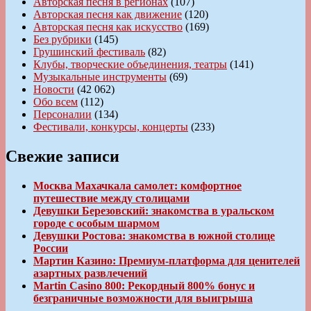
Авторская песня в регионах
(107)
Авторская песня как движение
(120)
Авторская песня как искусство
(169)
Без рубрики
(145)
Грушинский фестиваль
(82)
Клубы, творческие объединения, театры
(141)
Музыкальные инструменты
(69)
Новости
(42 062)
Обо всем
(112)
Персоналии
(134)
Фестивали, конкурсы, концерты
(233)
Свежие записи
Москва Махачкала самолет: комфортное
путешествие между столицами
Девушки Березовский: знакомства в уральском
городе с особым шармом
Девушки Ростова: знакомства в южной столице
России
Мартин Казино: Премиум-платформа для ценителей
азартных развлечений
Martin Casino 800: Рекордный 800% бонус и
безграничные возможности для выигрыша