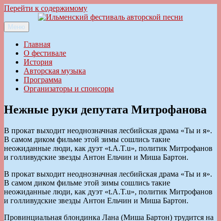
Перейти к содержимому
Меню
Ильменский фестиваль авторской песни
Главная
О фестивале
История
Авторская музыка
Программа
Организаторы и спонсоры
Нежные руки депутата Митрофанова
В прокат выходит неоднозначная лесбийская драма «Ты и я».
В самом диком фильме этой зимы сошлись такие
неожиданные люди, как дуэт «t.A.T.u», политик Митрофанов
и голливудские звезды Антон Ельчин и Миша Бартон.
В прокат выходит неоднозначная лесбийская драма «Ты и я».
В самом диком фильме этой зимы сошлись такие
неожиданные люди, как дуэт «t.A.T.u», политик Митрофанов
и голливудские звезды Антон Ельчин и Миша Бартон.
Провинциальная блондинка Лана (Миша Бартон) трудится на