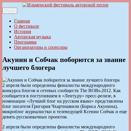
Перейти
к
Меню
Ильменский фестиваль авторской песни
содержимому
Главная
О фестивале
История
Авторская музыка
Программа
Организаторы и спонсоры
Акунин и Собчак поборются за звание
лучшего блогера
2 апреля были определены финалисты международного
конкурса блогов и сетевых сообществ The BOBs-2012. Как
сообщается в поступившем в «Ленту.ру» пресс-релизе, в
номинации «Лучший блог на русском языке» представлены
блог писателя Григория Чхартишвили (Бориса Акунина),
микроблог журналистки и телеведущей Ксении Собчак и еще
девять русскоязычных проектов.
2 апреля были определены финалисты международного