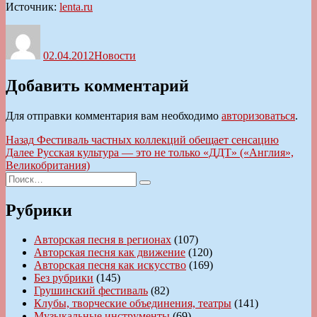
Источник:
lenta.ru
Автор
Опубликовано
Рубрики
02.04.2012
Новости
Добавить комментарий
Для отправки комментария вам необходимо
авторизоваться
.
Навигация
Предыдущая
Назад
Фестиваль частных коллекций обещает сенсацию
запись:
Следующая
Далее
Русская культура — это не только «ДДТ» («Англия»,
по
запись:
Великобритания)
записям
Искать:
Поиск
Рубрики
Авторская песня в регионах
(107)
Авторская песня как движение
(120)
Авторская песня как искусство
(169)
Без рубрики
(145)
Грушинский фестиваль
(82)
Клубы, творческие объединения, театры
(141)
Музыкальные инструменты
(69)