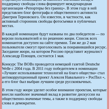
поддержку свободы слова формирует международная
организация «Репортеры без границ». В этом году в ней
представлен блог фотографа и общественного активиста
Дмитрия Терновского. Он известен, в частности, как
активный сторонник свободы фотосъемки в публичных
местах.
В каждой номинации будут названы по два победителя — по
версии пользователей и по решению жюри. Список всех
номинантов доступен на сайте премии. Там же до 2 мая
пользователи смогут проголосовать за понравившийся ресурс.
Заседание жюри, на котором Россию представит журналист
Александр Плющев, состоится 1 мая.
Конкурс The BOBs проводится немецкой газетой Deutsche
Welle с 2004 года. В 2011 году победителем в номинации
«Лучшее использование технологий на благо общества» стал
антикоррупционный проект Алексея Навального » РосПил «,
а его блог был выбран лучшим среди русскоязычных.
В этом году жюри уделит особое внимание проектам, которые
внесли наиболее значимый вклад в развитие дискуссии на
общественно-значимые темы, а также в поддержку свободы
слова и демократии.