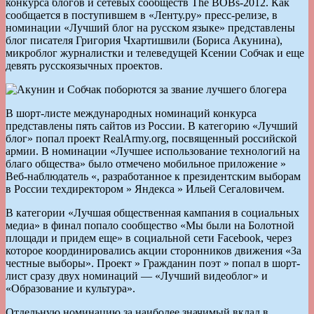
конкурса блогов и сетевых сообществ The BOBs-2012. Как
сообщается в поступившем в «Ленту.ру» пресс-релизе, в
номинации «Лучший блог на русском языке» представлены
блог писателя Григория Чхартишвили (Бориса Акунина),
микроблог журналистки и телеведущей Ксении Собчак и еще
девять русскоязычных проектов.
В шорт-листе международных номинаций конкурса
представлены пять сайтов из России. В категорию «Лучший
блог» попал проект RealArmy.org, посвященный российской
армии. В номинации «Лучшее использование технологий на
благо общества» было отмечено мобильное приложение »
Веб-наблюдатель «, разработанное к президентским выборам
в России техдиректором » Яндекса » Ильей Сегаловичем.
В категории «Лучшая общественная кампания в социальных
медиа» в финал попало сообщество «Мы были на Болотной
площади и придем еще» в социальной сети Facebook, через
которое координировались акции сторонников движения «За
честные выборы». Проект » Гражданин поэт » попал в шорт-
лист сразу двух номинаций — «Лучший видеоблог» и
«Образование и культура».
Отдельную номинацию за наиболее значимый вклад в