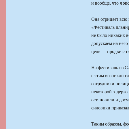
и вообще, что я эк
Она отрицает всю 
«Фестиваль планиро
не было никаких в
допускаем на него
цель — продвигать
На фестиваль из С
с этим возникли с
сотрудники полици
некоторой задержк
остановили и досм
силовики приказал
Таким образом, фе