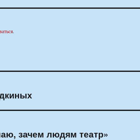
ваться
.
ядкиных
наю, зачем людям театр»