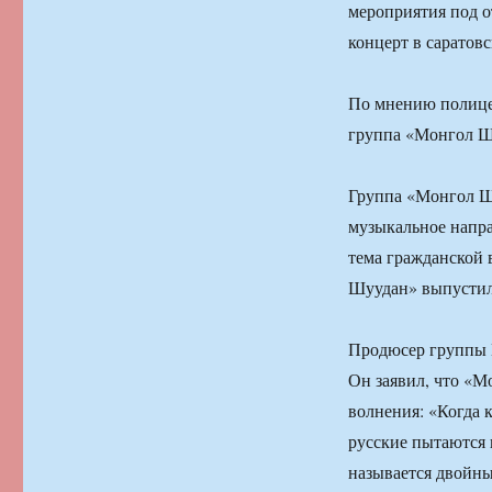
мероприятия под о
концерт в саратовс
По мнению полицей
группа «Монгол Шу
Группа «Монгол Шу
музыкальное напра
тема гражданской 
Шуудан» выпустил 
Продюсер группы В
Он заявил, что «М
волнения: «Когда 
русские пытаются 
называется двойные