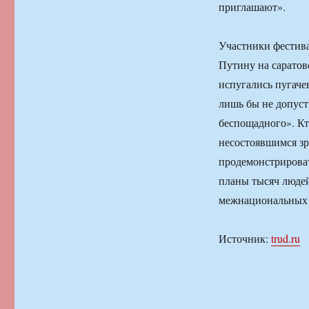
приглашают».
Участники фестива
Путину на саратов
испугались пугаче
лишь бы не допуст
беспощадного». Кт
несостоявшимся зр
продемонстрироват
планы тысяч людей
межнациональных п
Источник:
trud.ru