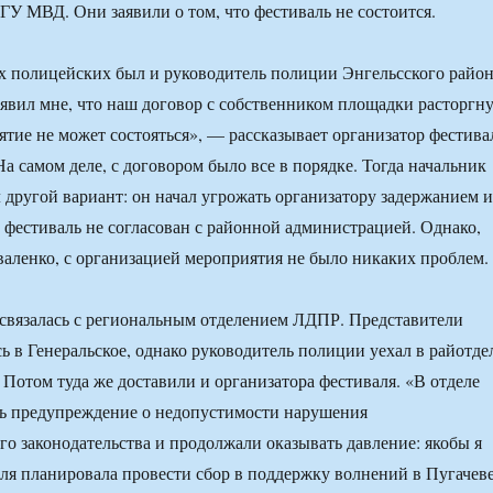
ГУ МВД. Они заявили о том, что фестиваль не состоится.
 полицейских был и руководитель полиции Энгельсского район
аявил мне, что наш договор с собственником площадки расторгну
иятие не может состояться», — рассказывает организатор фестива
а самом деле, с договором было все в порядке. Тогда начальник
другой вариант: он начал угрожать организатору задержанием и
о фестиваль не согласован с районной администрацией. Однако,
валенко, с организацией мероприятия не было никаких проблем.
 связалась с региональным отделением ЛДПР. Представители
ь в Генеральское, однако руководитель полиции уехал в райотде
 Потом туда же доставили и организатора фестиваля. «В отделе
ть предупреждение о недопустимости нарушения
го законодательства и продолжали оказывать давление: якобы я
ля планировала провести сбор в поддержку волнений в Пугачев