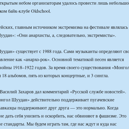
ткрытым небом организаторам удалось провести лишь небольшо
ком байк-клубе Oldschool.
ских, главным источником экстремизма на фестивале являлась
удан»: «Они анархисты, а, следовательно, экстремисты».
удан» существует с 1988 года. Сами музыканты определяют св
вление как «анархо-рок». Основной тематикой песен является
войны 1918–1922 годов. За время своего существования «Монго
18 альбомов, пять из которых концертные, и 3 сингла.
асилий Захаров дал комментарий «Русской службе новостей».
онгол Шуудан» действительно поддерживает пугачевские
кавказцы поддерживают друг друга — это нормально. Когда
не дать себя унизить и оскорбить, нас обвиняют в фашизме. Это
 стандарты. Мы будем играть там, где нас ждут и куда нас