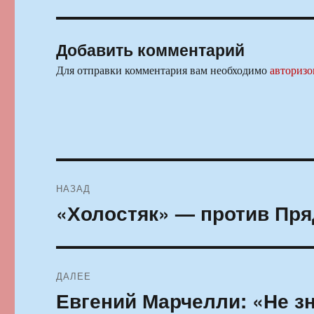
Добавить комментарий
Для отправки комментария вам необходимо
авторизо
Навигация
НАЗАД
по
«Холостяк» — против Пр
Предыдущая
запись:
записям
ДАЛЕЕ
Евгений Марчелли: «Не з
Следующая