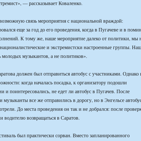
стремист», — рассказывает Коваленко.
возможную связь мероприятия с национальной враждой:
вался еще за год до его проведения, когда в Пугачеве и в поми
олнений. К тому же, наше мероприятие далеко от политики, мы 
 националистические и экстремистски настроенные группы. На
 молодых музыкантов, а не политиков».
аратова должен был отправиться автобус с участниками. Однако 
ложности: когда началась посадка, к организатору подошли
и и поинтересовались, не едет ли автобус в Пугачев. После
и музыканты все же отправились в дорогу, но в Энгельсе автобу
отрели. До места проведения он так и не добрался: после провер
и водителю возвращаться в Саратов.
стиваль был практически сорван. Вместо запланированного