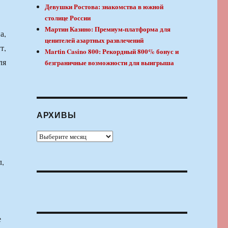
Девушки Ростова: знакомства в южной
столице России
Мартин Казино: Премиум-платформа для
а,
ценителей азартных развлечений
т,
Martin Casino 800: Рекордный 800% бонус и
ля
безграничные возможности для выигрыша
АРХИВЫ
Архивы
л,
е