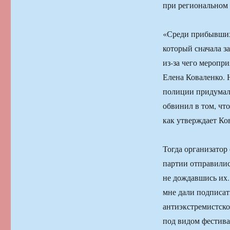
при региональном 
«Среди прибывших
который сначала з
из-за чего меропр
Елена Коваленко. Н
полиции придумал 
обвинил в том, чт
как утверждает Ко
Тогда организатор
партии отправилис
не дождавшись их.
мне дали подписа
антиэкстремистско
под видом фестива