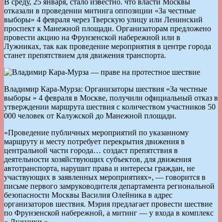
В среду, 25 января, стало известно. что власти Москвы
отказали в проведении митинга оппозиции «За честные
выборы» 4 февраля через Тверскую улицу или Ленинский
проспект к Манежной площади. Организаторам предложено
провести акцию на Фрунзенской набережной или в
Лужниках, так как проведение мероприятия в центре города
станет препятствием для движения транспорта.
Владимир Кара-Мурза: Организаторы шествия «За честные
выборы » 4 февраля в Москве, получили официальный отказ в
утверждении маршрута шествия с количеством участников 50
000 человек от Калужской до Манежной площади.
«Проведение публичных мероприятий по указанному
маршруту и месту потребует перекрытия движения в
центральной части города… создаст препятствия в
деятельности хозяйствующих субъектов, для движения
автотранспорта, нарушит права и интересы граждан, не
участвующих в заявленных мероприятиях», — говорится в
письме первого замруководителя департамента региональной
безопасности Москвы Василия Олейника в адрес
организаторов шествия. Мэрия предлагает провести шествие
по Фрунзенской набережной, а митинг — у входа в комплекс
« Лужники ».