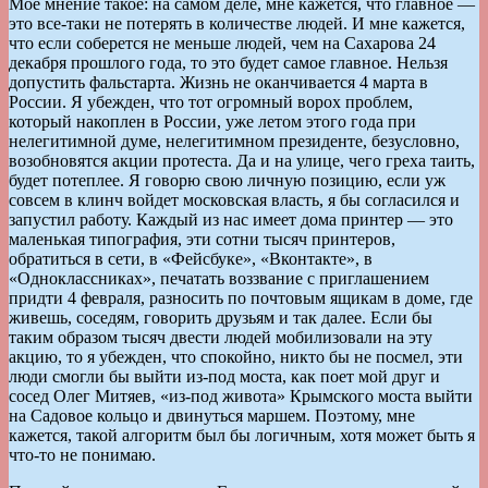
Мое мнение такое: на самом деле, мне кажется, что главное —
это все-таки не потерять в количестве людей. И мне кажется,
что если соберется не меньше людей, чем на Сахарова 24
декабря прошлого года, то это будет самое главное. Нельзя
допустить фальстарта. Жизнь не оканчивается 4 марта в
России. Я убежден, что тот огромный ворох проблем,
который накоплен в России, уже летом этого года при
нелегитимной думе, нелегитимном президенте, безусловно,
возобновятся акции протеста. Да и на улице, чего греха таить,
будет потеплее. Я говорю свою личную позицию, если уж
совсем в клинч войдет московская власть, я бы согласился и
запустил работу. Каждый из нас имеет дома принтер — это
маленькая типография, эти сотни тысяч принтеров,
обратиться в сети, в «Фейсбуке», «Вконтакте», в
«Одноклассниках», печатать воззвание с приглашением
придти 4 февраля, разносить по почтовым ящикам в доме, где
живешь, соседям, говорить друзьям и так далее. Если бы
таким образом тысяч двести людей мобилизовали на эту
акцию, то я убежден, что спокойно, никто бы не посмел, эти
люди смогли бы выйти из-под моста, как поет мой друг и
сосед Олег Митяев, «из-под живота» Крымского моста выйти
на Садовое кольцо и двинуться маршем. Поэтому, мне
кажется, такой алгоритм был бы логичным, хотя может быть я
что-то не понимаю.