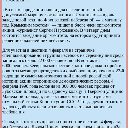
«Во всем городе они нашли для нас единственный
допустимый маршрут: от паркинга в Лужниках — вдоль
заледенелой реки по Фрунзенской набережной — к митингу
под Крымским мостом», — пишет в блоге член оргкомитета
акции, журналист Сергей Пархоменко. В четверг днем
состоится заседание оргкомитета, на котором будет принято
решение о дальнейших действиях.
Для участия в шествии 4 февраля на страничке
специализированной группы Facebook на середину дня среды
записались около 22 000 человек, во «В контакте» — свыше
6000 человек. Февральское шествие, которое должно пройти
ровно за месяц до президентских выборов, приурочено к 22-й
годовщине самой многочисленной в новой российской
истории акции сторонников демократических реформ. 4
февраля 1990 года колонна из 300 000 человек прошла от
Зубовской площади по Садовому кольцу и Тверской улице до
Манежной площади, где состоялся митинг с лозунгами
отмены 6-й статьи Конституции СССР. Тогда демонстрантам
удалось добиться цели и заставить власть выполнить их
требования.
О том, как отстоять право на протестное шествие 4 февраля,
мы беседуем с Львом Пономаревым, лидером движения «За