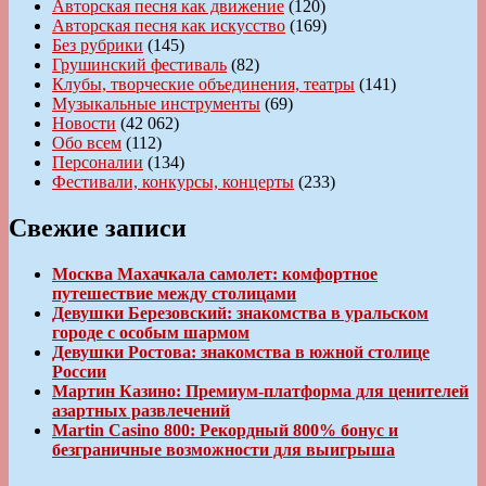
Авторская песня как движение
(120)
Авторская песня как искусство
(169)
Без рубрики
(145)
Грушинский фестиваль
(82)
Клубы, творческие объединения, театры
(141)
Музыкальные инструменты
(69)
Новости
(42 062)
Обо всем
(112)
Персоналии
(134)
Фестивали, конкурсы, концерты
(233)
Свежие записи
Москва Махачкала самолет: комфортное
путешествие между столицами
Девушки Березовский: знакомства в уральском
городе с особым шармом
Девушки Ростова: знакомства в южной столице
России
Мартин Казино: Премиум-платформа для ценителей
азартных развлечений
Martin Casino 800: Рекордный 800% бонус и
безграничные возможности для выигрыша