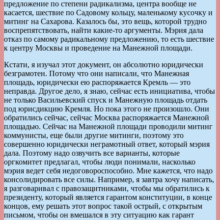
предложение по степени радикализма, центра вообще не
касается, шествие по Садовому кольцу, маленькому кусочку и
митинг на Сахарова. Казалось бы, это вещь, которой трудно
воспрепятствовать, найти какие-то аргументы. Мэрия дала
отказ по самому радикальному предложению, то есть шествие
к центру Москвы и проведение на Манежной площади.
Кстати, я изучал этот документ, он абсолютно юридически
безграмотен. Потому что они написали, что Манежная
площадь, юридически ею распоряжается Кремль — это
неправда. Другое дело, я знаю, сейчас есть инициатива, чтобы
не только Васильевский спуск и Манежную площадь отдать
под юрисдикцию Кремля. Но пока этого не произошло. Они
обратились сейчас, сейчас Москва распоряжается Манежной
площадью. Сейчас на Манежной площади проводили митинг
коммунисты, еще были другие митинги, поэтому это
совершенно юридически неграмотный ответ, который мэрия
дала. Поэтому надо озвучить все варианты, которые
оргкомитет предлагал, чтобы люди понимали, насколько
мэрия ведет себя недоговороспособно. Мне кажется, что надо
консолидировать все силы. Например, я завтра хочу написать,
я разговаривал с правозащитниками, чтобы мы обратились к
президенту, который является гарантом конституции, в конце
концов, ему решать этот вопрос такой острый, с открытым
письмом, чтобы он вмешался в эту ситуацию как гарант