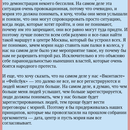
это демонстрация некоего бессилия. На самом деле эта
ситуация очень провокационная, потому что очевидно, и
мэрия это должна понимать, я хочу, чтобы они меня услышали
и поняли, что они могут спровоцировать просто ситуацию,
когда люди, которые хотят пройти, и они не понимают,
почему им это запрещают, они все равно могут туда придти. И
поэтому лучше повести всем себя разумно и все-таки найти
такой маршрут в центре Москвы, который бы устроил всех. Я
не понимаю, зачем мэрии надо ставить нам палки в колеса, у
нас на самом деле было уже мероприятие такое, ну почему бы
нам не разрешить второй раз. Исключительно я это объясняю
себе параноидальностью нынешних властей, которые очень
боятся народного протеста.
И еще, что хочу сказать, что на самом деле у нас «Вконтакте»
и «Фейсбук» — это далеко не все, не все регистрируются и
людей может придти больше. На самом деле, я думаю, что чем
больше меня людей услышит, чем больше зарегистрируется,
люди должны понимать, чем у нас больше будет
зарегистрированных людей, тем проще будет вести
переговоры с мэрией. Поэтому я бы придерживалась наших
принципов, которые мы провозгласили на прошлом собрании
оргкомитета — дата, центр и пусть мэрия нам все
согласовывает.