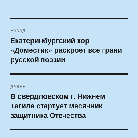
Навигация
НАЗАД
по
Екатеринбургский хор
Предыдущая
«Доместик» раскроет все грани
запись:
записям
русской поэзии
ДАЛЕЕ
В свердловском г. Нижнем
Следующая
Тагиле стартует месячник
запись:
защитника Отечества