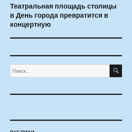
Театральная площадь столицы
Следующая
в День города превратится в
запись:
концертную
ПО
Искать: