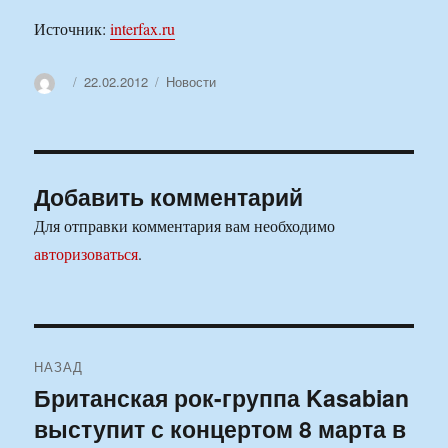
Источник:
interfax.ru
Автор
Опубликовано
Рубрики
22.02.2012
Новости
Добавить комментарий
Для отправки комментария вам необходимо
авторизоваться
.
Навигация
НАЗАД
по
Британская рок-группа Kasabian
Предыдущая
выступит с концертом 8 марта в
запись:
записям