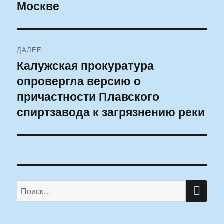
Москве
ДАЛЕЕ
Калужская прокуратура
Следующая
опровергла версию о
запись:
причастности Плавского
спиртзавода к загрязнению реки
ПО
Искать: