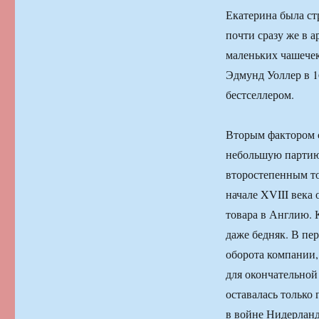
Екатерина была ст
почти сразу же в 
маленьких чашечек
Эдмунд Уоллер в 1
бестселлером.
Вторым фактором с
небольшую партию 
второстепенным то
начале XVIII века
товара в Англию. К
даже бедняк. В пе
оборота компании,
для окончательно
оставалась только
в войне Нидерланд