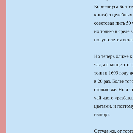
Корнелиуса Бонтек
книга) о целебных
советовал пить 50 
но только в среде
полустолетия остав
Но теперь ближе к
чая, а в конце это
тонн в 1699 году д
в 20 раз. Более то
столько же. Но и 
чай часто «разбав
цветами, и поэтом
импорт.
Оттуда же, от тор