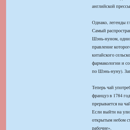
английской прессы
Однако, легенды гл
Самый распростран
Шэнь-нуном, одним
правление которог
китайского сельск
фармакологии и со
по Шэнь-нуну). За
Теперь чай употре
француз в 1784 го
прерывается на чай
Если выйти на ули
открытым небом ст
рабочие».