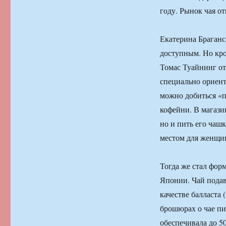
году. Рынок чая о
Екатерина Браганса
доступным. Но кро
Томас Туайнинг от
специально ориен
можно добиться «п
кофейни. В магази
но и пить его чаш
местом для женщи
Тогда же стал фор
Японии. Чай подав
качестве балласта 
брошюрах о чае пис
обеспечивала до 50