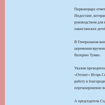
Первоиерарх отмети
Индостане, котора
руководством для 
пакистанских дете
В Генеральном кон
церемония вручен
Валерию Тумко.
Указом президента
«Отсинг» Игорь С
работу в благород
перезахоронение в
А председатель Со