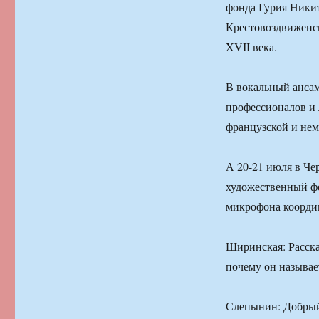
фонда Гурия Никит
Крестовоздвиженск
XVII века.
В вокальный ансам
профессионалов и 
французской и не
А 20-21 июля в Че
художественный ф
микрофона координ
Ширинская: Расска
почему он называе
Слепынин: Добрый 