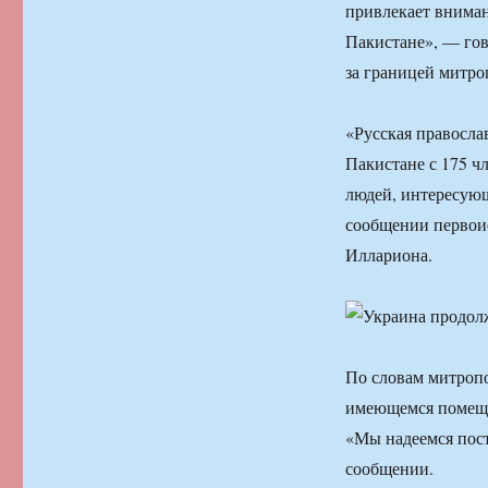
привлекает внима
Пакистане», — гов
за границей митро
«Русская правосла
Пакистане с 175 ч
людей, интересую
сообщении первоие
Иллариона.
По словам митроп
имеющемся помещен
«Мы надеемся пост
сообщении.