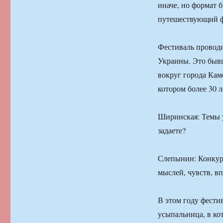
иначе, но формат б
путешествующий ф
Фестиваль проводи
Украины. Это бывш
вокруг города Кам
котором более 30 
Ширинская: Темы у
задаете?
Слепынин: Конкурс
мыслей, чувств, в
В этом году фести
усыпальница, в ко