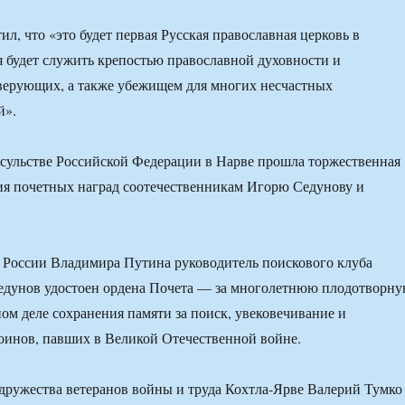
л, что «это будет первая Русская православная церковь в
я будет служить крепостью православной духовности и
верующих, а также убежищем для многих несчастных
й».
сульстве Российской Федерации в Нарве прошла торжественная
ия почетных наград соотечественникам Игорю Седунову и
 России Владимира Путина руководитель поискового клуба
едунов удостоен ордена Почета — за многолетнюю плодотворн
ном деле сохранения памяти за поиск, увековечивание и
оинов, павших в Великой Отечественной войне.
дружества ветеранов войны и труда Кохтла-Ярве Валерий Тумко