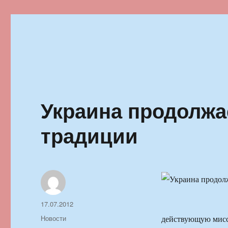
Ильменский фестиваль автор
Украина продолжа
традиции
Автор
Опубликовано
17.07.2012
Рубрики
Новости
действующую мисси