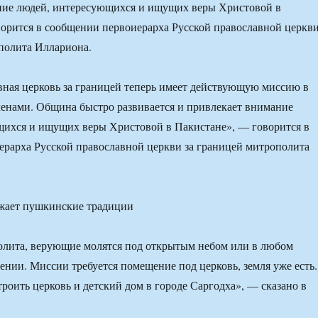
ние людей, интересующихся и ищущих веры Христовой в
орится в сообщении первоиерарха Русской православной церкв
полита Иллариона.
вная церковь за границей теперь имеет действующую миссию в
ленами. Община быстро развивается и привлекает внимание
щихся и ищущих веры Христовой в Пакистане», — говорится в
рарха Русской православной церкви за границей митрополита
олита, верующие молятся под открытым небом или в любом
ии. Миссии требуется помещение под церковь, земля уже есть.
роить церковь и детский дом в городе Саргодха», — сказано в