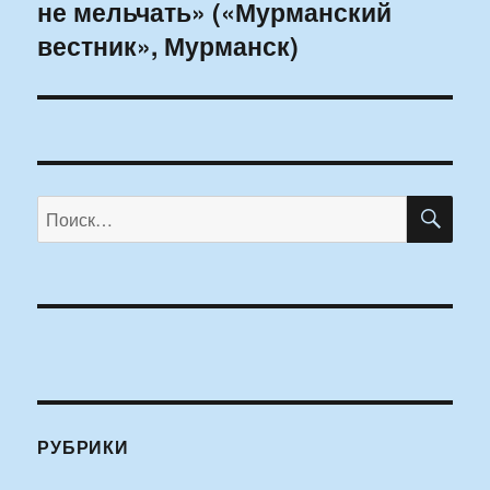
не мельчать» («Мурманский
запись:
вестник», Мурманск)
ПО
Искать:
РУБРИКИ