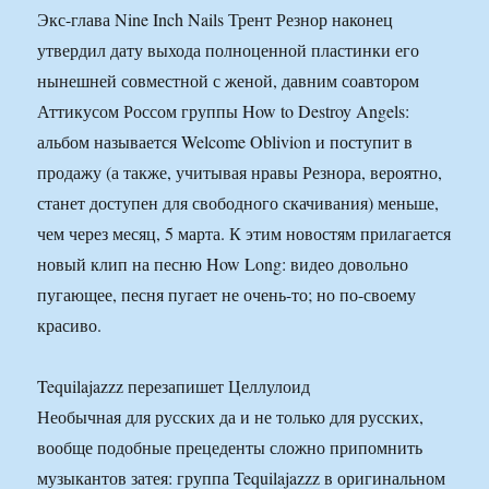
Экс-глава Nine Inch Nails Трент Резнор наконец
утвердил дату выхода полноценной пластинки его
нынешней совместной с женой, давним соавтором
Аттикусом Россом группы How to Destroy Angels:
альбом называется Welcome Oblivion и поступит в
продажу (а также, учитывая нравы Резнора, вероятно,
станет доступен для свободного скачивания) меньше,
чем через месяц, 5 марта. К этим новостям прилагается
новый клип на песню How Long: видео довольно
пугающее, песня пугает не очень-то; но по-своему
красиво.
Tequilajazzz перезапишет Целлулоид
Необычная для русских да и не только для русских,
вообще подобные прецеденты сложно припомнить
музыкантов затея: группа Tequilajazzz в оригинальном