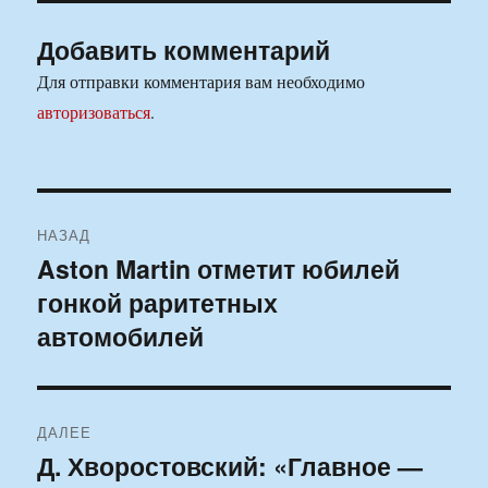
Добавить комментарий
Для отправки комментария вам необходимо
авторизоваться
.
Навигация
НАЗАД
по
Aston Martin отметит юбилей
Предыдущая
гонкой раритетных
запись:
записям
автомобилей
ДАЛЕЕ
Д. Хворостовский: «Главное —
Следующая