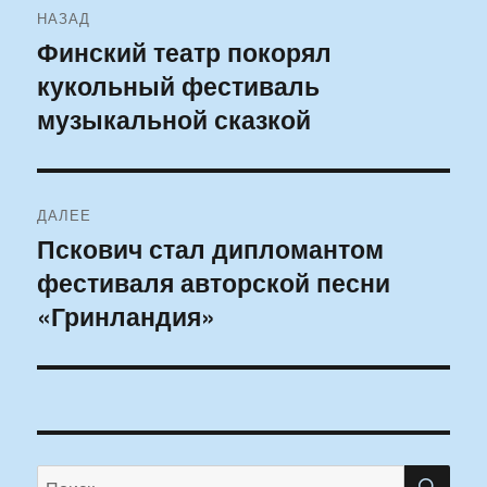
НАЗАД
по
Финский театр покорял
Предыдущая
кукольный фестиваль
запись:
записям
музыкальной сказкой
ДАЛЕЕ
Пскович стал дипломантом
Следующая
фестиваля авторской песни
запись:
«Гринландия»
ПО
Искать: