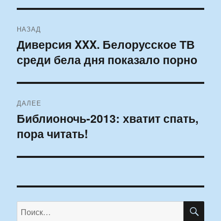
Навигация
НАЗАД
по
Диверсия XXX. Белорусское ТВ
Предыдущая
среди бела дня показало порно
запись:
записям
ДАЛЕЕ
Библионочь-2013: хватит спать,
Следующая
пора читать!
запись:
ПО
Искать: