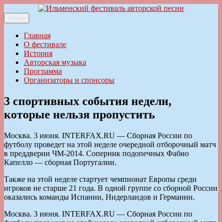
Перейти
к
Меню
Ильменский фестиваль авторской песни
содержимому
Главная
О фестивале
История
Авторская музыка
Программа
Организаторы и спонсоры
3 спортивных события недели,
которые нельзя пропустить
Москва. 3 июня. INTERFAX.RU — Сборная России по
футболу проведет на этой неделе очередной отборочный матч
в преддверии ЧМ-2014. Соперник подопечных Фабио
Капелло — сборная Португалии.
Также на этой неделе стартует чемпионат Европы среди
игроков не старше 21 года. В одной группе со сборной России
оказались команды Испании, Нидерландов и Германии.
Москва. 3 июня. INTERFAX.RU — Сборная России по