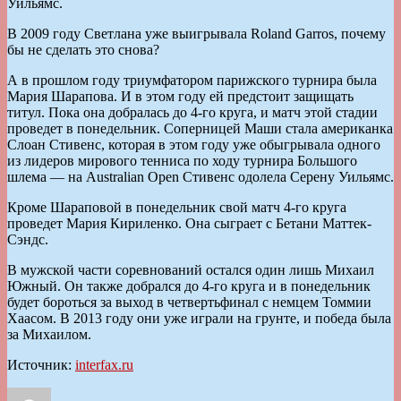
Уильямс.
В 2009 году Светлана уже выигрывала Roland Garros, почему
бы не сделать это снова?
А в прошлом году триумфатором парижского турнира была
Мария Шарапова. И в этом году ей предстоит защищать
титул. Пока она добралась до 4-го круга, и матч этой стадии
проведет в понедельник. Соперницей Маши стала американка
Слоан Стивенс, которая в этом году уже обыгрывала одного
из лидеров мирового тенниса по ходу турнира Большого
шлема — на Australian Open Стивенс одолела Серену Уильямс.
Кроме Шараповой в понедельник свой матч 4-го круга
проведет Мария Кириленко. Она сыграет с Бетани Маттек-
Сэндс.
В мужской части соревнований остался один лишь Михаил
Южный. Он также добрался до 4-го круга и в понедельник
будет бороться за выход в четвертьфинал с немцем Томмии
Хаасом. В 2013 году они уже играли на грунте, и победа была
за Михаилом.
Источник:
interfax.ru
Автор
Опубликовано
Рубрики