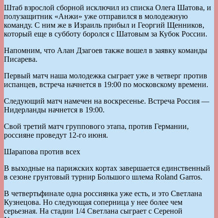
Штаб взрослой сборной исключил из списка Олега Шатова, и
полузащитник «Анжи» уже отправился в молодежную
команду. С ним же в Израиль прибыл и Георгий Щенников,
который еще в субботу боролся с Шатовым за Кубок России.
Напомним, что Алан Дзагоев также вошел в заявку команды
Писарева.
Первый матч наша молодежка сыграет уже в четверг против
испанцев, встреча начнется в 19:00 по московскому времени.
Следующий матч намечен на воскресенье. Встреча Россия —
Нидерланды начнется в 19:00.
Свой третий матч группового этапа, против Германии,
россияне проведут 12-го июня.
Шарапова против всех
В выходные на парижских кортах завершается единственный
в сезоне грунтовый турнир Большого шлема Roland Garros.
В четвертьфинале одна россиянка уже есть, и это Светлана
Кузнецова. Но следующая соперница у нее более чем
серьезная. На стадии 1/4 Светлана сыграет с Сереной