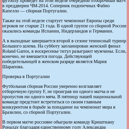
футболу проведет на этой неделе очередной отборочный матч
в преддверии ЧМ-2014. Соперник подопечных Фабио
Капелло — сборная Португалии.
Также на этой неделе стартует чемпионат Европы среди
игроков не старше 21 года. В одной группе со сборной России
оказались команды Испании, Нидерландов и Германии.
А в выходные завершается второй в сезоне теннисный турнир
Большого шлема. На субботу запланирован женский финал
Roland Garros, в воскресенье титул разыграют мужчины. Если,
конечно, не вмешается погода. Действующей
победительницей в женском разряде является Мария
Шарапова.
Проверка в Португалии
Футбольная сборная России уверенно возглавляет
отборочную группу F, не проиграв ни одного матча и не
пропустив ни одного мяча. В пятницу нашей национальной
команде предстоит встретиться со своим главным
конкурентом в борьбе за попадание на чемпионат мира в
Бразилии, со сборной Португалии.
В первом матче россияне обыграли команду Криштиану
Роналду благодаря единственному голу Александра