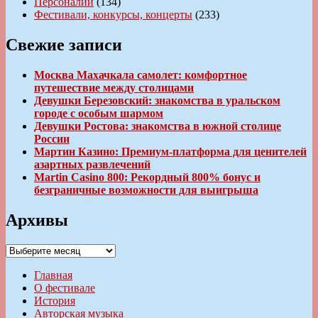
Персоналии
(134)
Фестивали, конкурсы, концерты
(233)
Свежие записи
Москва Махачкала самолет: комфортное
путешествие между столицами
Девушки Березовский: знакомства в уральском
городе с особым шармом
Девушки Ростова: знакомства в южной столице
России
Мартин Казино: Премиум-платформа для ценителей
азартных развлечений
Martin Casino 800: Рекордный 800% бонус и
безграничные возможности для выигрыша
Архивы
Архивы
Главная
О фестивале
История
Авторская музыка