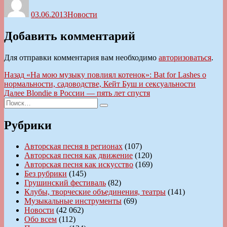
03.06.2013
Новости
Добавить комментарий
Для отправки комментария вам необходимо
авторизоваться
.
Навигация
Предыдущая
Назад
«На мою музыку повлиял котенок»: Bat for Lashes о
запись:
нормальности, садоводстве, Кейт Буш и сексуальности
по
Следующая
Далее
Blondie в России — пять лет спустя
записям
Искать:
запись:
Поиск
Рубрики
Авторская песня в регионах
(107)
Авторская песня как движение
(120)
Авторская песня как искусство
(169)
Без рубрики
(145)
Грушинский фестиваль
(82)
Клубы, творческие объединения, театры
(141)
Музыкальные инструменты
(69)
Новости
(42 062)
Обо всем
(112)