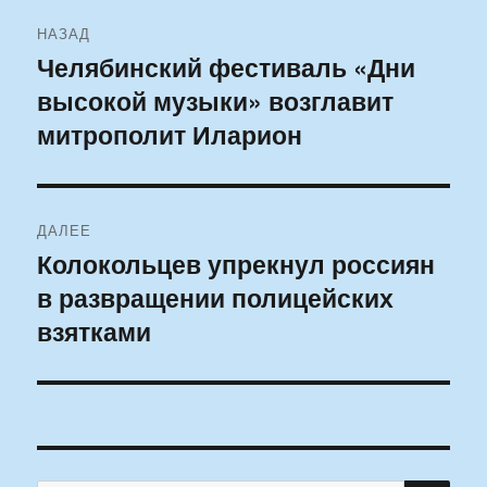
Навигация
НАЗАД
по
Челябинский фестиваль «Дни
Предыдущая
высокой музыки» возглавит
запись:
записям
митрополит Иларион
ДАЛЕЕ
Колокольцев упрекнул россиян
Следующая
в развращении полицейских
запись:
взятками