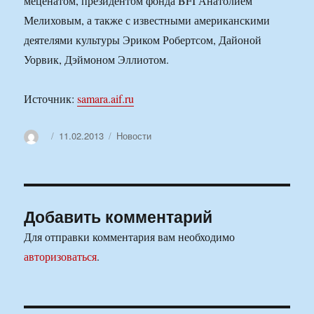
меценатом, президентом фонда BFI Анатолием
Мелиховым, а также с известными американскими
деятелями культуры Эриком Робертсом, Дайоной
Уорвик, Дэймоном Эллиотом.
Источник:
samara.aif.ru
Автор
Опубликовано
Рубрики
11.02.2013
Новости
Добавить комментарий
Для отправки комментария вам необходимо
авторизоваться
.