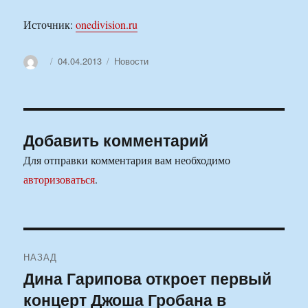
Источник:
onedivision.ru
Автор
Опубликовано
Рубрики
04.04.2013
Новости
Добавить комментарий
Для отправки комментария вам необходимо
авторизоваться
.
Навигация
НАЗАД
по
Дина Гарипова откроет первый
Предыдущая
концерт Джоша Гробана в
запись:
записям