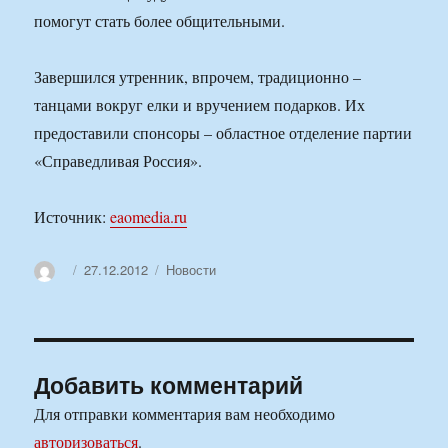
помогут стать более общительными.
Завершился утренник, впрочем, традиционно –
танцами вокруг елки и вручением подарков. Их
предоставили спонсоры – областное отделение партии
«Справедливая Россия».
Источник:
eaomedia.ru
Автор
Опубликовано
Рубрики
27.12.2012
Новости
Добавить комментарий
Для отправки комментария вам необходимо
авторизоваться
.