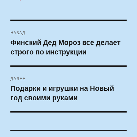
Навигация
НАЗАД
по
Финский Дед Мороз все делает
Предыдущая
строго по инструкции
запись:
записям
ДАЛЕЕ
Подарки и игрушки на Новый
Следующая
год своими руками
запись: