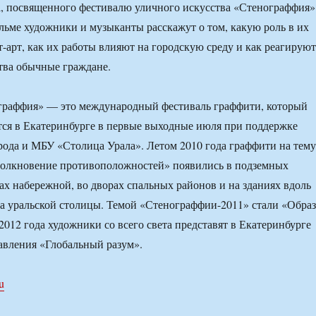
, посвященного фестивалю уличного искусства «Стенограффия»
ьме художники и музыканты расскажут о том, какую роль в их
т-арт, как их работы влияют на городскую среду и как реагируют
ства обычные граждане.
граффия» — это международный фестиваль граффити, который
ся в Екатеринбурге в первые выходные июля при поддержке
ода и МБУ «Столица Урала». Летом 2010 года граффити на тему
столкновение противоположностей» появились в подземных
тах набережной, во дворах спальных районов и на зданиях вдоль
а уральской столицы. Темой «Стенограффии-2011» стали «Обра
 2012 года художники со всего света представят в Екатеринбурге
авления «Глобальный разум».
ru