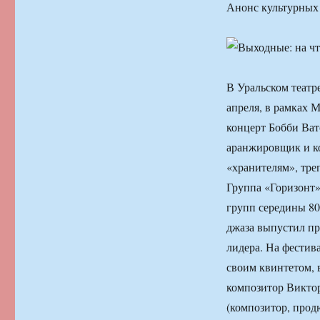
Анонс культурных 
В Уральском театр
апреля, в рамках 
концерт Бобби Ват
аранжировщик и ко
«хранителям», тр
Группа «Горизонт»
групп середины 80
джаза выпустил пр
лидера. На фестив
своим квинтетом, 
композитор Виктор
(композитор, прод