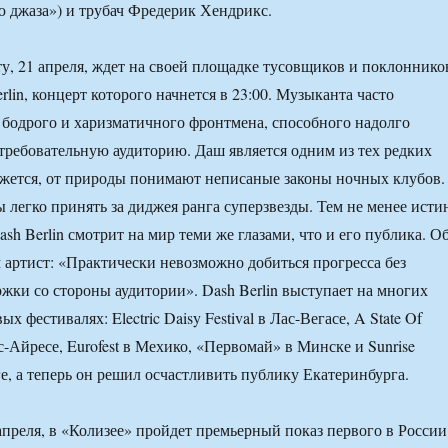
 джаза») и трубач Фредерик Хендрикс.
ту, 21 апреля, ждет на своей площадке тусовщиков и поклоннико
rlin, концерт которого начнется в 23:00. Музыканта часто
 бодрого и харизматичного фронтмена, способного надолго
требовательную аудиторию. Даш является одним из тех редких
ажется, от природы понимают неписаные законы ночных клубов.
 легко принять за диджея ранга суперзвезды. Тем не менее исти
ash Berlin смотрит на мир теми же глазами, что и его публика. О
м артист: «Практически невозможно добиться прогресса без
жки со стороны аудитории». Dash Berlin выступает на многих
 фестивалях: Electric Daisy Festival в Лас-Вегасе, A State Of
с-Айресе, Eurofest в Мехико, «Первомай» в Минске и Sunrise
ге, а теперь он решил осчастливить публику Екатеринбурга.
 апреля, в «Колизее» пройдет премьерный показ первого в России