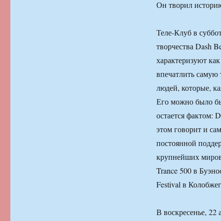
Он творил историю
Теле-Клуб в суббо
творчества Dash Be
характеризуют как
впечатлить самую 
людей, которые, к
Его можно было бы
остается фактом: D
этом говорит и са
постоянной поддер
крупнейших мировых
Trance 500 в Буэно
Festival в Колобже
В воскресенье, 22