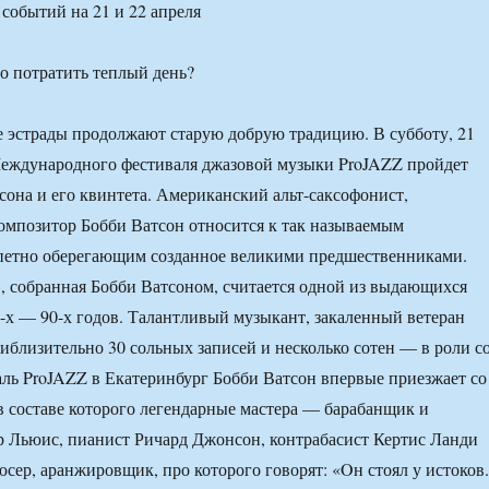
событий на 21 и 22 апреля
е эстрады продолжают старую добрую традицию. В субботу, 21
Международного фестиваля джазовой музыки ProJAZZ пройдет
сона и его квинтета. Американский альт-саксофонист,
мпозитор Бобби Ватсон относится к так называемым
епетно оберегающим созданное великими предшественниками.
, собранная Бобби Ватсоном, считается одной из выдающихся
-х — 90-х годов. Талантливый музыкант, закаленный ветеран
иблизительно 30 сольных записей и несколько сотен — в роли со
аль ProJAZZ в Екатеринбург Бобби Ватсон впервые приезжает со
в составе которого легендарные мастера — барабанщик и
 Льюис, пианист Ричард Джонсон, контрабасист Кертис Ланди
юсер, аранжировщик, про которого говорят: «Oн стоял у истоков.