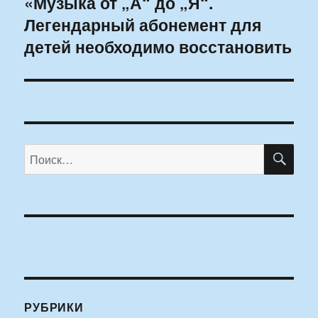
«Музыка от „А“ до „Я“.
Следующая
Легендарный абонемент для
запись:
детей необходимо восстановить
ПО
Искать:
РУБРИКИ