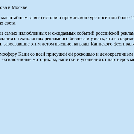
асштабным за всю историю премии: конкурс посетили более 11 
х света.
м из самых излюбленных и ожидаемых событий российской рекла
ания о технологиях рекламного бизнеса и узнать, что в соврем
ики, завоевавшие этим летом высшие награды Каннского фестива
тмосферу Канн со всей присущей ей роскошью и демократичным
и эксклюзивные мотоциклы, напитки и угощения от партнеров м