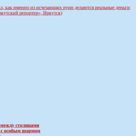
л, как именно из исчезающих руин делаются реальные деньги
ркутский репортер», Иркутск)
 между столицами
е с особым шармом