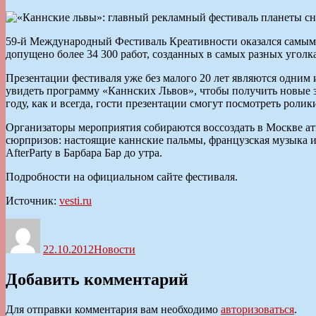
59-й Международный Фестиваль Креативности оказался самым м
допущено более 34 300 работ, созданных в самых разных уголка
Презентации фестиваля уже без малого 20 лет являются одни
увидеть программу «Каннских Львов», чтобы получить новые зн
году, как и всегда, гости презентации смогут посмотреть рол
Организаторы мероприятия собираются воссоздать в Москве а
сюрпризов: настоящие каннские пальмы, французская музыка 
AfterParty в Барбара Бар до утра.
Подробности на официальном сайте фестиваля.
Источник:
vesti.ru
Автор
Опубликовано
Рубрики
22.10.2012
Новости
Добавить комментарий
Для отправки комментария вам необходимо
авторизоваться
.