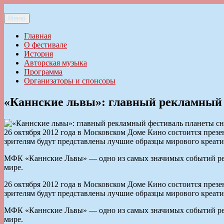
Перейти
к
Меню
Ильменский фестиваль авторской песни
содержимому
Главная
О фестивале
История
Авторская музыка
Программа
Организаторы и спонсоры
«Каннские львы»: главный рекламный 
26 октября 2012 года в Московском Доме Кино состоится през
зрителям будут представлены лучшие образцы мирового креати
МФК «Каннские Львы» — одно из самых значимых событий рекл
мире.
26 октября 2012 года в Московском Доме Кино состоится през
зрителям будут представлены лучшие образцы мирового креати
МФК «Каннские Львы» — одно из самых значимых событий рекл
мире.