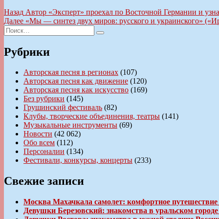
Навигация
Предыдущая
Назад
Автор «Эксперт» проехал по Восточной Германии и узна
запись:
Следующая
Далее
«Мы — синтез двух миров: русского и украинского» («И
по
Искать:
запись:
Поиск
записям
Рубрики
Авторская песня в регионах
(107)
Авторская песня как движение
(120)
Авторская песня как искусство
(169)
Без рубрики
(145)
Грушинский фестиваль
(82)
Клубы, творческие объединения, театры
(141)
Музыкальные инструменты
(69)
Новости
(42 062)
Обо всем
(112)
Персоналии
(134)
Фестивали, конкурсы, концерты
(233)
Свежие записи
Москва Махачкала самолет: комфортное путешествие
Девушки Березовский: знакомства в уральском город