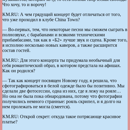
Что хочу, то и ворочу!
KM.RU: А чем грядущий концерт будет отличаться от того,
что уже проходил в клубе China Town?
— Во-первых, тем, что некоторые песни мы сможем сыграть в
полнозвуке, с барабанами и всякими техническими
прибамбасами, так как в «Б2» лучше звук и сцена. Кроме того,
я исполню несколько новых каверов, а также расширится
состав гостей.
KM.RU: Для этого концерта ты придумала необычный для
себя романтический образ, в котором предстала на афишах.
Как он родился?
— Так как концерт посвящен Новому году, я решила, что
сфотографироваться в белой одежде было бы позитивно. Мы
сделали две фотосессии, одна из них, где я лежу на рояле…
Но она не была пока обнародована, потому что фотографии
получились немного странные: рояль скрипел, и я долго на
нем пролежать не могла (смеется).
KM.RU: Открой секрет: откуда такое потрясающе красивое
платье?