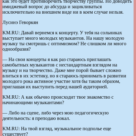
как это будет противоречить творчеству группы. Но доводить
имиджевый вопрос до абсурда и зацикливаться
исключительно на внешнем виде ни в коем случае нельзя.
Лусинэ Геворкян
KM.RU: Давай вернемся к концерту. У тебя на сольниках
выступает много молодых музыкантов. На нашу молодую
музыку ты смотришь с оптимизмом? Не слишком ли много
однообразия?
— На свои концерты я как раз стараюсь приглашать
самобытных музыкантов с нестандартным взглядом на
музыку и на творчество. Даже мне порой бывает сложно
влиться в их эстетику, но я стараюсь принимать в развитии
молодого рока активное участие хотя бы таким образом,
приглашая их выступить перед нашей аудиторией.
KM.RU: А как обычно происходит твое знакомство с
начинающими музыкантами?
— Либо на сцене, либо через мою педагогическую
деятельность: я преподаю вокал.
KM.RU: На твой взгляд, музыкальное подполье еще
существует?