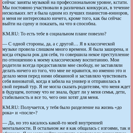
сейчас заняты музыкой на профессиональном уровне, кстати.
Мы постоянно участвовали в различных конкурсах, в течение
нескольких лет я была одним из лучших пианистов-юниоров,
и меня не интересовало ничего, кроме того, как бы сейчас
выйти на сцену и показать, на что я способна.
KM.RU: То есть тебе в социальном плане повезло?
— С одной стороны, да, а с другой… Я в классической
музыке провела слишком много времени. Я была зашорена, и
когда открыла рок для себя, то совершила некое преступление
по отношению к моему классическому воспитанию. Мои
родители всегда предоставляли мне свободу, не заставляли
делать ничего из того, что мне не нравится, но именно это и
делало меня перед ними обязанной и заставляло чувствовать
себя виноватой, когда я забила на универ и отправилась в
свой первый тур. Я не могла сказать родителям, что меня ждет
в будущем, потому что не знала, будет ли у меня семья, дети,
стабильность и все то, чего они хотят для меня.
KM.RU: Получается, у тебя было разделение на жизнь «до
рока» и «после»?
— Да, но это касалось какой-то моей внутренней
ментальности. В остальном же я как общалась с изгоями, так и