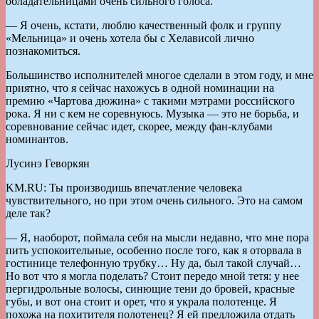
обладательницами очень сильного голоса.
— Я очень, кстати, люблю качественный фолк и группу
«Мельница» и очень хотела бы с Хелависой лично
познакомиться.
Большинство исполнителей многое сделали в этом году, и мне
приятно, что я сейчас нахожусь в одной номинации на
премию «Чартова дюжина» с такими мэтрами российского
рока. Я ни с кем не соревнуюсь. Музыка — это не борьба, и
соревнование сейчас идет, скорее, между фан-клубами
номинантов.
Лусинэ Геворкян
KM.RU: Ты производишь впечатление человека
чувствительного, но при этом очень сильного. Это на самом
деле так?
— Я, наоборот, поймала себя на мысли недавно, что мне пора
пить успокоительные, особенно после того, как я оторвала в
гостинице телефонную трубку… Ну да, был такой случай…
Но вот что я могла поделать? Стоит передо мной тетя: у нее
пергидрольные волосы, синющие тени до бровей, красные
губы, и вот она стоит и орет, что я украла полотенце. Я
похожа на похитителя полотенец? Я ей предложила отдать