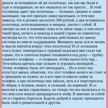
деньги за потерянное ей же полотенце, так как мы были в
туре и опаздывали, но все оказалось не так просто… В этой
гостинице дают три полотенца — большое, среднее и самое
маленькое, так вот пропало самое маленькое, и тетя мне
заявила, что я должна заплатить 300 рублей, а два оставшихся
полотенца, использованных и мокрых, увезти с собой. Я
смотрю на нее и понимаю: пока есть такие люди, и они несут
такой бред, ничего и никогда в нашей стране не изменится,
несмотря на то, что тетя пыталась действовать по закону
системы во имя ее поддержания. Женщину жаль: вся ее жизнь
и мысли вертятся вокруг этих полотенец! И от осознания
этого (плюс температура и туровый недосып) мне стало так
горько, что я схватила первое попавшееся под руку— трубку
этажного телефона — и оторвала, чтобы выпустить пар…
Тетя начала кричать еще сильнее и угрожать милицией…
Этому телефону было лет пятнадцать… Но в итоге нас
отпустил завхоз, объяснив, что этот телефон ничего не стоит и
в принципе не нужен, но я все-таки оставила сумму за
телефон, а про полотенца они забыли, хоть я и переспросила.
В общем, я человек, может, и сильный, но нервный. Я со
многим в жизни справлялась, но теперь это все вылилось в то,
что моя сила начала превращаться в злобу. Я замечаю за собой
это и стараюсь бороться. Будучи доброй в одном, приходится
быть злой и решительной в другом.