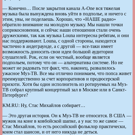
— Конечно… После закрытия канала A-One вся тяжелая
музыка была вынуждена вновь уйти в подполье, и ничего с
этим, увы, не поделаешь. Хорошо, что «НАШЕ радио»
обратило внимание на молодую музыку. Мы нашли точки
соприкосновения, и сейчас наши отношения стали очень
дружескими, так как музыка Louna интересна ребятам, и они
нас поддерживают. Louna, с одной стороны, находится
частично в андеграунде, а с другой — все-таки имеет
возможность доносить свои идеи большой аудитории
слушателей. Рок, если он честный, вообще является
подпольем, потому что он — альтернатива системе. Но не
может не радовать тот факт, что, наконец, развалилось
ужасное Муз-ТВ. Все мы отлично понимаем, что попса живет
преимущественно за счет корпоративов и продюсерской
прихоти. Хотя бы один исполнитель из ротируемых на Муз-
ТВ собрал крупный концертный зал в Москве или в Санкт-
Петербурге?
KM.RU: Ну, Стас Михайлов собирает…
— Это другая история. Он к Муз-ТВ не относится. В США —
мужик на коне в ковбойской шапке, а у нас то же самое —
Стас Михайлов, то есть российский фольклор практически,
коим стал шансон, и от него никуда не деться.