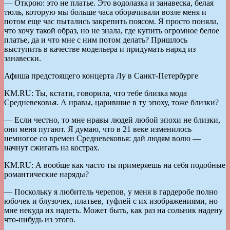
— Открою: это не платье. Это водолазка и занавеска, белая
тюль, которую мы больше часа оборачивали возле меня и
потом еще час пытались закрепить поясом. Я просто поняла,
что хочу такой образ, но не знала, где купить огромное белое
платье, да и что мне с ним потом делать? Пришлось
выступить в качестве модельера и придумать наряд из
занавески.
Афиша предстоящего концерта Лу в Санкт-Петербурге
KM.RU: Ты, кстати, говорила, что тебе близка мода
Средневековья. А нравы, царившие в ту эпоху, тоже близки?
— Если честно, то мне нравы людей любой эпохи не близки,
они меня пугают. Я думаю, что в 21 веке изменилось
немногое со времен Средневековья: дай людям волю —
начнут сжигать на кострах.
KM.RU: А вообще как часто ты примеряешь на себя подобные
романтические наряды?
— Поскольку я любитель черепов, у меня в гардеробе полно
юбочек и блузочек, платьев, туфлей с их изображениями, но
мне некуда их надеть. Может быть, как раз на сольник надену
что-нибудь из этого.