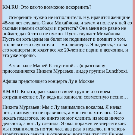
KM.RU: Это как-то возможно искоренить?
— Искоренять нужно не исполнителя. Ну, нравится женщине
48-ми лет слушать Стаса Михайлова, и зачем я полезу к ней со
своими идеями свободы и протеста? Она меня все равно не
поймет, да ей это и не нужно. Пусть слушает Михайлова.
Пусть он хоть цены на билет не поднимает и помнит о том,
что не все его слушатели — миллионеры. Я надеюсь, что на
его концерты не ходят все же 20-летние парни и девчонки, и
это уже хорошо.
— А я играл с Машей Распутиной… (к разговору
присоединяется Никита Муравьев, лидер группы Lunchbox).
Афиша предстоящего концерта Лу в Москве
KM.RU: Кстати, расскажи о своей группе и о своем
сотрудничестве с Лу, ведь вы записали совместную песню…
Никита Муравьев: Мы с Лу занимались вокалом. Я начал
петь, никому это не нравилось, а мне очень хотелось. Стал
искать педагогов, но никто не мог слепить из меня ничего
дельного, а вот Лу слепила. Я был поражен ее энергетикой:
мы позанимались по три часа два раза в неделю, и я теперь
зарабатываю деньги, в основном, вокалом, так что Лу мне