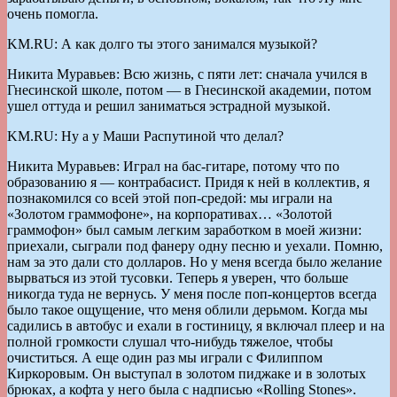
очень помогла.
KM.RU: А как долго ты этого занимался музыкой?
Никита Муравьев: Всю жизнь, с пяти лет: сначала учился в
Гнесинской школе, потом — в Гнесинской академии, потом
ушел оттуда и решил заниматься эстрадной музыкой.
KM.RU: Ну а у Маши Распутиной что делал?
Никита Муравьев: Играл на бас-гитаре, потому что по
образованию я — контрабасист. Придя к ней в коллектив, я
познакомился со всей этой поп-средой: мы играли на
«Золотом граммофоне», на корпоративах… «Золотой
граммофон» был самым легким заработком в моей жизни:
приехали, сыграли под фанеру одну песню и уехали. Помню,
нам за это дали сто долларов. Но у меня всегда было желание
вырваться из этой тусовки. Теперь я уверен, что больше
никогда туда не вернусь. У меня после поп-концертов всегда
было такое ощущение, что меня облили дерьмом. Когда мы
садились в автобус и ехали в гостиницу, я включал плеер и на
полной громкости слушал что-нибудь тяжелое, чтобы
очиститься. А еще один раз мы играли с Филиппом
Киркоровым. Он выступал в золотом пиджаке и в золотых
брюках, а кофта у него была с надписью «Rolling Stones».