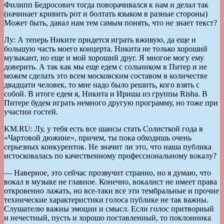
Филипп Бедросович тогда поворачивался к нам и делал так
(начинает кривить рот и болтать языком в разные стороны)
Может быть, давал нам тем самым понять, что не знает текст?
Лу: А теперь Никите придется играть вживую, да еще и
большую часть моего концерта. Никита не только хороший
музыкант, но еще и мой хороший друг. Я многое могу ему
доверить. А так как мы еще едем с сольником в Питер и не
можем сделать это всем московским составом в количестве
двадцати человек, то мне надо было решить, кого взять с
собой. В итоге едем я, Никита и Ириша из группы Risha. В
Питере будем играть немного другую программу, но тоже при
участии гостей.
KM.RU: Лу, у тебя есть все шансы стать Солисткой года в
«Чартовой дюжине», причем, ты пока обходишь очень
серьезных конкуренток. Не значит ли это, что наша публика
истосковалась по качественному профессиональному вокалу?
— Наверное, это сейчас прозвучит странно, но я думаю, что
вокал в музыке не главное. Конечно, вокалист не имеет права
откровенно лажать, но все-таки все эти тембральные и прочие
технические характеристики голоса публике не так важны.
Слушателю важны эмоции и смысл. Если голос притворный
и нечестный, пусть и хорошо поставленный, то поклонника