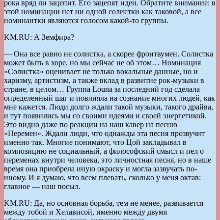
рока вряд ли зацепит. Его зацепят идеи. Обратите внимание: в
этой номинации нет ни одной солистки как таковой, а все
номинантки являются голосом какой-то группы.
KM.RU: А Земфира?
— Она все равно не солистка, а скорее фронтвумен. Солистка
может быть в хоре, но мы сейчас не об этом… Номинация
«Солистка» оценивает не только вокальные данные, но и
харизму, артистизм, а также вклад в развитие рок-музыки в
стране, в целом… Группа Louna за последний год сделала
определенный шаг и повлияла на сознание многих людей, как
мне кажется. Люди долго ждали такой музыки, такого драйва,
и тут появились мы со своими идеями и своей энергетикой.
Это видно даже по реакции на наш кавер на песню
«Перемен». Ждали люди, что однажды эта песня прозвучит
именно так. Многие понимают, что Цой закладывал в
композицию не социальный, а философский смысл и пел о
переменах внутри человека, это личностная песня, но в наше
время она приобрела иную окраску и могла зазвучать по-
иному. И я думаю, что всем плевать, сколько у меня октав:
главное — наш посыл.
KM.RU: Да, но основная борьба, тем не менее, развивается
между тобой и Хелависой, именно между двумя