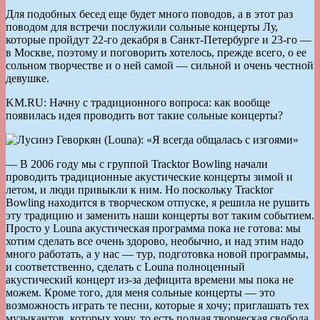
Для подобных бесед еще будет много поводов, а в этот раз
поводом для встречи послужили сольные концерты Лу,
которые пройдут 22-го декабря в Санкт-Петербурге и 23-го —
в Москве, поэтому и поговорить хотелось, прежде всего, о ее
сольном творчестве и о ней самой — сильной и очень честной
девушке.
KM.RU: Начну с традиционного вопроса: как вообще
появилась идея проводить вот такие сольные концерты?
— В 2006 году мы с группой Tracktor Bowling начали
проводить традиционные акустические концерты зимой и
летом, и люди привыкли к ним. Но поскольку Tracktor
Bowling находится в творческом отпуске, я решила не рушить
эту традицию и заменить наши концерты вот таким событием.
Просто у Louna акустическая программа пока не готова: мы
хотим сделать все очень здорово, необычно, и над этим надо
много работать, а у нас — тур, подготовка новой программы,
и соответственно, сделать с Louna полноценный
акустический концерт из-за дефицита времени мы пока не
можем. Кроме того, для меня сольные концерты — это
возможность играть те песни, которые я хочу; приглашать тех
музыкантов, которых хочу, то есть полная творческая свобода.