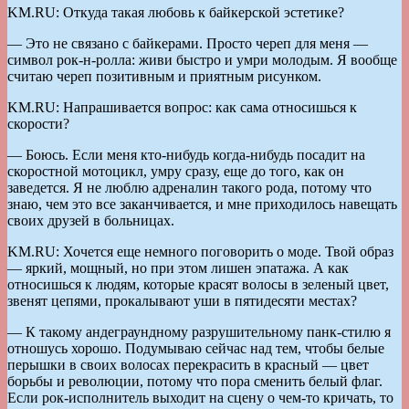
KM.RU: Откуда такая любовь к байкерской эстетике?
— Это не связано с байкерами. Просто череп для меня —
символ рок-н-ролла: живи быстро и умри молодым. Я вообще
считаю череп позитивным и приятным рисунком.
KM.RU: Напрашивается вопрос: как сама относишься к
скорости?
— Боюсь. Если меня кто-нибудь когда-нибудь посадит на
скоростной мотоцикл, умру сразу, еще до того, как он
заведется. Я не люблю адреналин такого рода, потому что
знаю, чем это все заканчивается, и мне приходилось навещать
своих друзей в больницах.
KM.RU: Хочется еще немного поговорить о моде. Твой образ
— яркий, мощный, но при этом лишен эпатажа. А как
относишься к людям, которые красят волосы в зеленый цвет,
звенят цепями, прокалывают уши в пятидесяти местах?
— К такому андеграундному разрушительному панк-стилю я
отношусь хорошо. Подумываю сейчас над тем, чтобы белые
перышки в своих волосах перекрасить в красный — цвет
борьбы и революции, потому что пора сменить белый флаг.
Если рок-исполнитель выходит на сцену о чем-то кричать, то