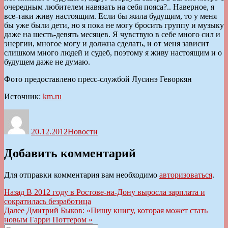
очередным любителем навязать на себя пояса?.. Наверное, я
все-таки живу настоящим. Если бы жила будущим, то у меня
бы уже были дети, но я пока не могу бросить группу и музыку
даже на шесть-девять месяцев. Я чувствую в себе много сил и
энергии, многое могу и должна сделать, и от меня зависит
слишком много людей и судеб, поэтому я живу настоящим и о
будущем даже не думаю.
Фото предоставлено пресс-службой Лусинэ Геворкян
Источник:
km.ru
Автор
Опубликовано
Рубрики
20.12.2012
Новости
Добавить комментарий
Для отправки комментария вам необходимо
авторизоваться
.
Навигация
Предыдущая
Назад
В 2012 году в Ростове-на-Дону выросла зарплата и
запись:
сократилась безработица
по
Следующая
Далее
Дмитрий Быков: «Пишу книгу, которая может стать
записям
запись:
новым Гарри Поттером »