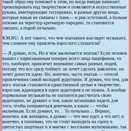
такой образ ему поможет в этом, но когда имидж начинает
превалировать над творчеством и появляются искусственные
рукава, имитирующие татуировки, и разные другие вещи,
которые никак не связаны с панк— и рок-эстетикой, а больше
похожи на чересчур кричащую пародию, то становится
смешно, а порой печально.
KM.RU: А нет такого, что чем эпатажнее выглядит музыкант,
тем сложнее ему привлечь взрослого слушателя?
— Я думаю, есть. Но в чем заключается эпатаж? Если человек
вышел с нарисованным поперек всего лица пацификом, то
это, наоборот, привлечет внимание самых разных людей,
потому что все сразу поймут: он хочет сделать заявление, он
хочет донести идею. Но, конечно, часто эпатаж — способ
привлечения самой молодой аудитории. Я думаю, что тем, для
кого эпатаж становится единственной целью в творчестве,
взрослая, вдающаяся в идею аудитория и не нужна. А вообще
нормальные музыканты не пытаются рассчитать свою
аудиторию, не думают о том, какие штанишки надеть для
того, чтобы понравиться девочкам, а какие — чтобы
мальчикам. Если думают, то… То печально… Вернее,
конечно, как женщина, я думаю — что мне идет, а что нет; и
конечно, я понимаю, что не стоит выходить на сцену в
цветастых шортиках и в маечке с веселыми мультяшками, так