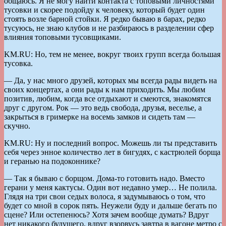
общаюсь. Я не могу найти контакта с топовыми личностями
тусовки и скорее подойду к человеку, который будет один
стоять возле барной стойки. Я редко бываю в барах, редко
тусуюсь, не знаю клубов и не разбираюсь в разделении сфер
влияния топовыми тусовщиками.
KM.RU: Но, тем не менее, вокруг твоих групп всегда большая
тусовка.
— Да, у нас много друзей, которых мы всегда рады видеть на
своих концертах, а они рады к нам приходить. Мы любим
позитив, любим, когда все отдыхают и смеются, знакомятся
друг с другом. Рок — это ведь свобода, друзья, веселье, а
закрыться в гримерке на восемь замков и сидеть там —
скучно.
KM.RU: Ну и последний вопрос. Можешь ли ты представить
себя через энное количество лет в бигудях, с кастрюлей борща
и геранью на подоконнике?
— Так я бываю с борщом. Дома-то готовить надо. Вместо
герани у меня кактусы. Один вот недавно умер… Не полила.
Глядя на три свои седых волоса, я задумываюсь о том, что
будет со мной в сорок пять. Неужели буду и дальше бегать по
сцене? Или остепенюсь? Хотя зачем вообще думать? Вдруг
нет никакого будущего, вдруг взорвусь завтра в вагоне метро с