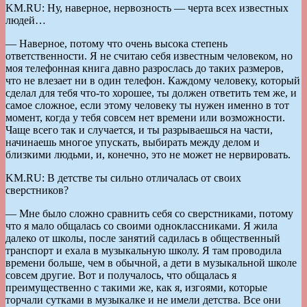
KM.RU: Ну, наверное, нервозность — черта всех известных
людей…
— Наверное, потому что очень высока степень
ответственности. Я не считаю себя известным человеком, но
моя телефонная книга давно разрослась до таких размеров,
что не влезает ни в один телефон. Каждому человеку, который
сделал для тебя что-то хорошее, ты должен ответить тем же, и
самое сложное, если этому человеку ты нужен именно в тот
момент, когда у тебя совсем нет времени или возможности.
Чаще всего так и случается, и ты разрываешься на части,
начинаешь многое упускать, выбирать между делом и
близкими людьми, и, конечно, это не может не нервировать.
KM.RU: В детстве ты сильно отличалась от своих
сверстников?
— Мне было сложно сравнить себя со сверстниками, потому
что я мало общалась со своими одноклассниками. Я жила
далеко от школы, после занятий садилась в общественный
транспорт и ехала в музыкальную школу. Я там проводила
времени больше, чем в обычной, а дети в музыкальной школе
совсем другие. Вот и получалось, что общалась я
преимущественно с такими же, как я, изгоями, которые
торчали сутками в музыкалке и не имели детства. Все они