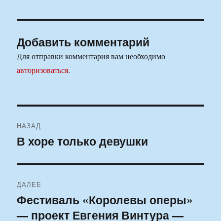
Добавить комментарий
Для отправки комментария вам необходимо
авторизоваться
.
Навигация
НАЗАД
по
В хоре только девушки
Предыдущая
запись:
записям
ДАЛЕЕ
Фестиваль «Королевы оперы»
Следующая
— проект Евгения Винтура —
запись: