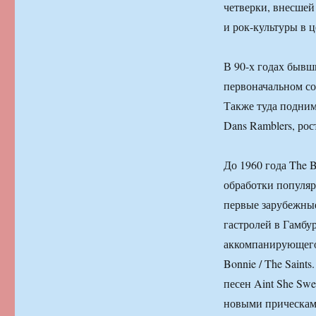
четверки, внесшей
и рок-культуры в ц
В 90-х годах бывш
первоначальном сос
Также туда подним
Dans Ramblers, рос
До 1960 года The 
обработки популяр
первые зарубежные
гастролей в Гамбур
аккомпанирующего
Bonnie / The Saint
песен Aint She Sw
новыми прическами