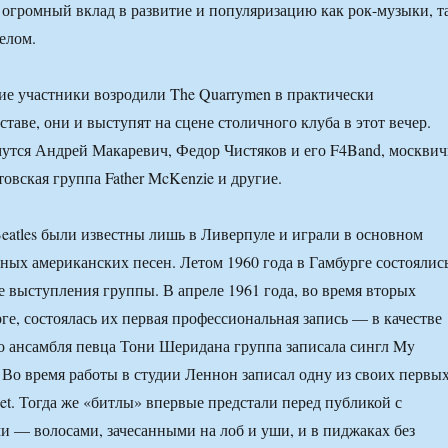
 огромный вклад в развитие и популяризацию как рок-музыки, т
елом.
ие участники возродили The Quarrymen в практически
таве, они и выступят на сцене столичного клуба в этот вечер.
утся Андрей Макаревич, Федор Чистяков и его F4Band, москви
товская группа Father McKenzie и другие.
Beatles были известны лишь в Ливерпуле и играли в основном
ных американских песен. Летом 1960 года в Гамбурге состоялис
 выступления группы. В апреле 1961 года, во время вторых
ге, состоялась их первая профессиональная запись — в качестве
 ансамбля певца Тони Шеридана группа записала сингл My
s. Во время работы в студии Леннон записал одну из своих первы
eet. Тогда же «битлы» впервые предстали перед публикой с
 — волосами, зачесанными на лоб и уши, и в пиджаках без