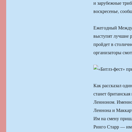
и зарубежные триб
воскресенье, сооб
Ежегодный Междун
выступят лучшие р
пройдет в столичн
организаторы смот
Как рассказал оди
станет британская
Ленноном. Именно 
Леннона и Маккарт
Им на смену приш
Ринго Старр — име