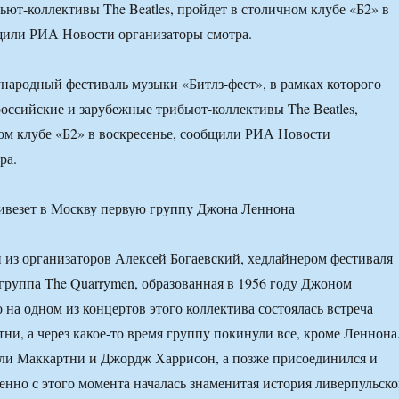
ьют-коллективы The Beatles, пройдет в столичном клубе «Б2» в
щили РИА Новости организаторы смотра.
ародный фестиваль музыки «Битлз-фест», в рамках которого
оссийские и зарубежные трибьют-коллективы The Beatles,
ом клубе «Б2» в воскресенье, сообщили РИА Новости
ра.
н из организаторов Алексей Богаевский, хедлайнером фестиваля
 группа The Quarrymen, образованная в 1956 году Джоном
на одном из концертов этого коллектива состоялась встреча
ни, а через какое-то время группу покинули все, кроме Леннона
ли Маккартни и Джордж Харрисон, а позже присоединился и
нно с этого момента началась знаменитая история ливерпульск