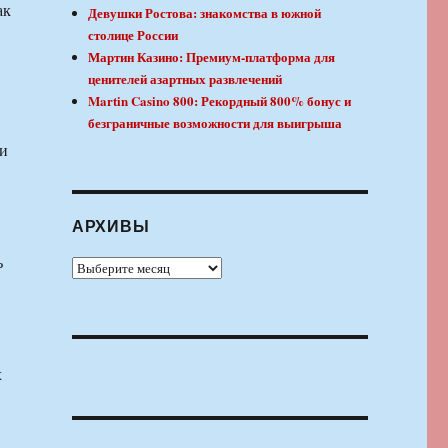
ак
Девушки Ростова: знакомства в южной
столице России
Мартин Казино: Премиум-платформа для
ценителей азартных развлечений
Martin Casino 800: Рекордный 800% бонус и
безграничные возможности для выигрыша
чи
АРХИВЫ
ь
Архивы
х