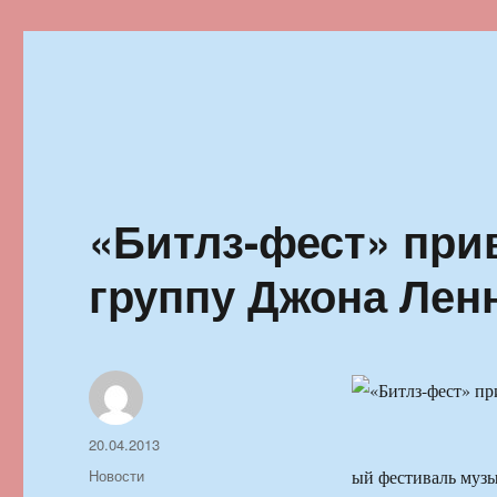
Ильменский фестиваль автор
«Битлз-фест» при
группу Джона Лен
Автор
Опубликовано
20.04.2013
Рубрики
Новости
ый фестиваль музы