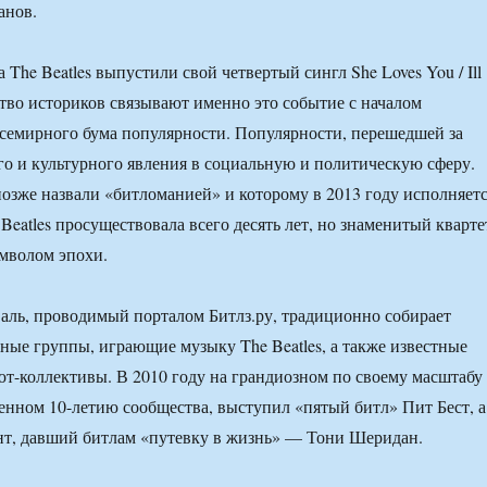
анов.
а The Beatles выпустили свой четвертый сингл She Loves You / Ill
тво историков связывают именно это событие с началом
семирного бума популярности. Популярности, перешедшей за
о и культурного явления в социальную и политическую сферу.
позже назвали «битломанией» и которому в 2013 году исполняет
 Beatles просуществовала всего десять лет, но знаменитый кварте
мволом эпохи.
ль, проводимый порталом Битлз.ру, традиционно собирает
ные группы, играющие музыку The Beatles, а также известные
т-коллективы. В 2010 году на грандиозном по своему масштабу
енном 10-летию сообщества, выступил «пятый битл» Пит Бест, а
нт, давший битлам «путевку в жизнь» — Тони Шеридан.