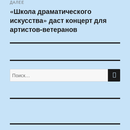
ДАЛЕЕ
«Школа драматического
Следующая
искусства» даст концерт для
запись:
артистов-ветеранов
ПО
Искать: