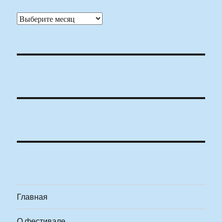
Архивы
Главная
О фестивале