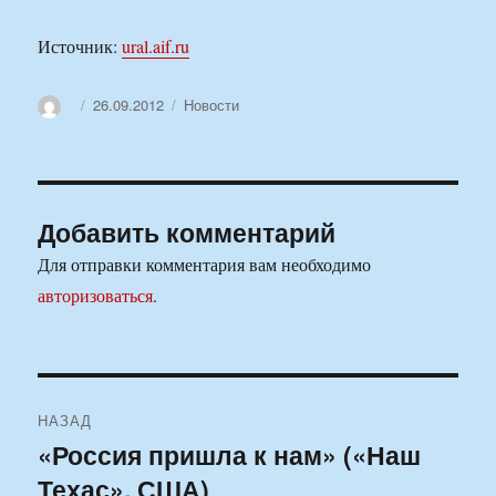
Источник:
ural.aif.ru
Автор
Опубликовано
Рубрики
26.09.2012
Новости
Добавить комментарий
Для отправки комментария вам необходимо
авторизоваться
.
Навигация
НАЗАД
по
«Россия пришла к нам» («Наш
Предыдущая
Техас», США)
запись:
записям