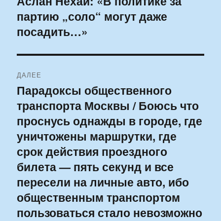
Аслан Нехай: «В политике за
Предыдущая
партию „соло“ могут даже
запись:
записям
посадить…»
ДАЛЕЕ
Парадоксы общественного
Следующая
транспорта Москвы / Боюсь что
запись:
проснусь однажды в городе, где
уничтожены маршрутки, где
срок действия проездного
билета — пять секунд и все
пересели на личные авто, ибо
общественным транспортом
пользоваться стало невозможно