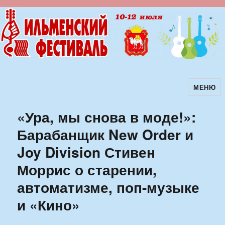
МЕНЮ
Ильменский фестиваль авторской
песни
«Ура, мы снова в моде!»:
Барабанщик New Order и
Joy Division Стивен
Моррис о старении,
автоматизме, поп-музыке
и «Кино»