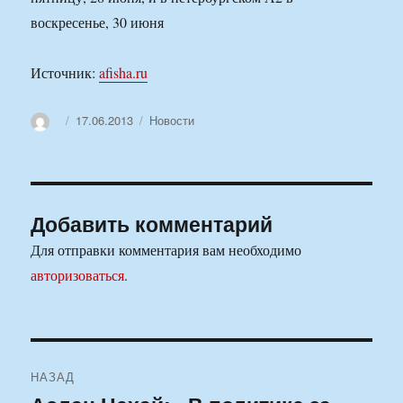
воскресенье, 30 июня
Источник:
afisha.ru
Автор
Опубликовано
Рубрики
17.06.2013
Новости
Добавить комментарий
Для отправки комментария вам необходимо
авторизоваться
.
Навигация
НАЗАД
по