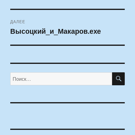
ДАЛЕЕ
Высоцкий_и_Макаров.ехе
Следующая
запись:
ПО
Искать: