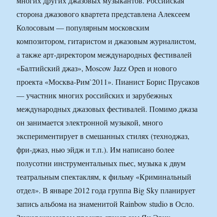
многих других джазовых музыкантов. Российская
сторона джазового квартета представлена Алексеем
Колосовым — популярным московским
композитором, гитаристом и джазовым журналистом,
а также арт-директором международных фестивалей
«Балтийский джаз», Moscow Jazz Open и нового
проекта «Москва-Рим`2011». Пианист Борис Прусаков
— участник многих российских и зарубежных
международных джазовых фестивалей. Помимо джаза
он занимается электронной музыкой, много
экспериментирует в смешанных стилях (техноджаз,
фри-джаз, нью эйдж и т.п.). Им написано более
полусотни инструментальных пьес, музыка к двум
театральным спектаклям, к фильму «Криминальный
отдел». В январе 2012 года группа Big Sky планирует
запись альбома на знаменитой Rainbow studio в Осло.