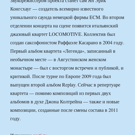
Звукорежиссером проекта станет сам Ян Эрик
Конгсхауг — создатель всемирно известного
уникального саунда немецкой фирмы ECM. Во втором
отделении концерта на сцене появится итальянский
джазовый квартет LOCOMOTIVE. Коллектив был
создан саксофонистом Раффаэле Касарано в 2004 году.
Первый альбом квартета «Легенда», записанный в
необычном месте — в Августинском женском
монастыре — был с восторгом встречен и публикой, и
критикой. После турне по Европе 2009 года был
выпущен второй альбом Replay. Сейчас в репертуаре
квартета — помимо композиций из первых двух
альбомов в духе Джона Колтрейна — также и новые
композиции, созданные после смены состава в 2011
году.