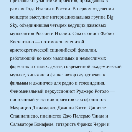
приглашают участники проектов, проходящих в
рамках Года Италии в России. В первом отделении
концерта выступит интернациональная группа Big
Sky, объединившая четырех ведущих джазовых
музыкантов России и Италии. Саксофонист Фабио
Костантино — потомок знам енитой
аристократической сицилийской фамилии,
работающий во всех мыслимых и немыслимых
форматах и стилях: джазе, современной академической
музыке, хип-хопе и фанке, автор саундтреков к
фильмам и джинглов для радио и телевидения.
Феноменальный перкуссионист Руджеро Ротоло —
постоянный участник проектов саксофонистов
Маурицио Джиамарко, Джанни Бассо, Даниэле
Спаннапиецо, пианистов Джо Палермо Чинда и
Сальваторе Бонафеде, гитариста Франко Черри и