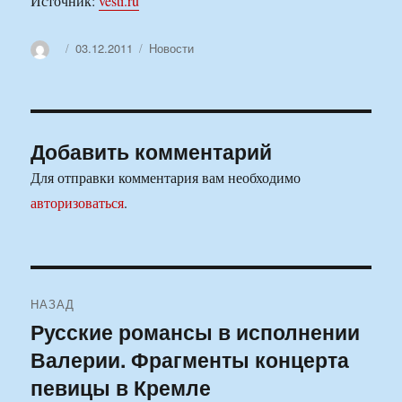
Источник:
vesti.ru
Автор
Опубликовано
Рубрики
03.12.2011
Новости
Добавить комментарий
Для отправки комментария вам необходимо
авторизоваться
.
Навигация
НАЗАД
по
Русские романсы в исполнении
Предыдущая
Валерии. Фрагменты концерта
запись:
записям
певицы в Кремле