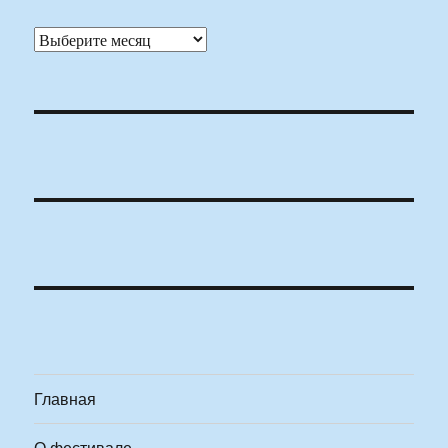
Архивы
Главная
О фестивале