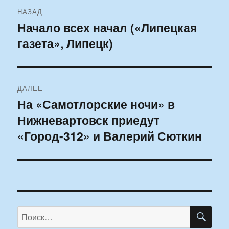
Навигация
НАЗАД
по
Начало всех начал («Липецкая
Предыдущая
газета», Липецк)
запись:
записям
ДАЛЕЕ
На «Самотлорские ночи» в
Следующая
Нижневартовск приедут
запись:
«Город-312» и Валерий Сюткин
ПО
Искать: