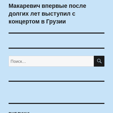
Макаревич впервые после
Следующая
долгих лет выступил с
запись:
концертом в Грузии
ПО
Искать: