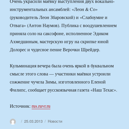
Очень украсили маёвку выступления двух вокально-
инструментальных ансамблей: «Леон & Co»
(руководитель Леон Збаровский) и «Слабоумие и
Отвага» (Антон Наумов). Публика с воодушевлением
приняла соло на саксофоне, исполненное Эдиком
Ахмедшиным, мастерскую игру на скрипке юной
Долорес и чудесное пение Верочки Шрейдер.
Кульминация вечера была очень яркой в буквальном
смысле этого слова — участники маёвки устроили
сожжение чучела Зимы, изготовленного Еленой
Филипс, сообщает русскоязычная газета «Наш Техас».
Источник:
rus.ruvr.ru
Автор
Опубликовано
Рубрики
25.03.2013
Новости