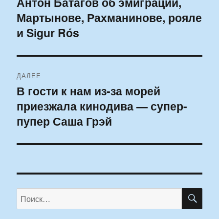
Антон Батагов об эмиграции,
Мартынове, Рахманинове, рояле
и Sigur Rós
ДАЛЕЕ
В гости к нам из-за морей
Следующая
приезжала кинодива — супер-
запись:
пупер Саша Грэй
ПО
Искать: