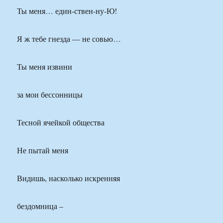
Ты меня… един-ствен-ну-Ю!
Я ж тебе гнезда — не совью…
Ты меня извини
за мои бессонницы
Тесной ячейкой общества
Не пытай меня
Видишь, насколько искренняя
бездомница –