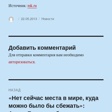
Источник:
mk.ru
Автор
Опубликовано
Рубрики
22.05.2013
Новости
Добавить комментарий
Для отправки комментария вам необходимо
авторизоваться
.
Навигация
НАЗАД
по
«Нет сейчас места в мире, куда
Предыдущая
можно было бы сбежать»:
запись:
записям