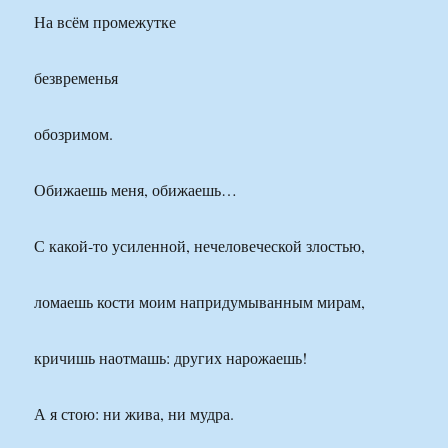
На всём промежутке
безвременья
обозримом.
Обижаешь меня, обижаешь…
С какой-то усиленной, нечеловеческой злостью,
ломаешь кости моим напридумыванным мирам,
кричишь наотмашь: других нарожаешь!
А я стою: ни жива, ни мудра.