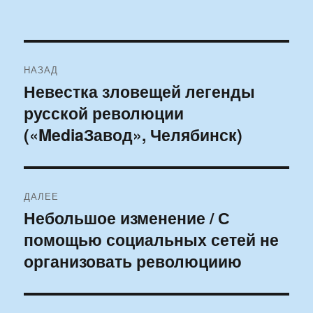
Навигация
НАЗАД
по
Невестка зловещей легенды
Предыдущая
русской революции
запись:
записям
(«MediaЗавод», Челябинск)
ДАЛЕЕ
Небольшое изменение / С
Следующая
помощью социальных сетей не
запись:
организовать революциию