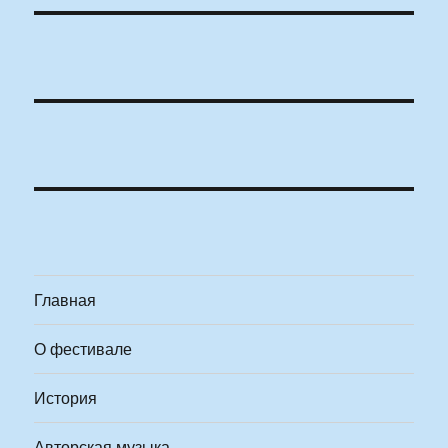
Главная
О фестивале
История
Авторская музыка