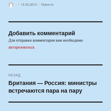
Автор
Опубликовано
Рубрики
13.03.2013
Новости
Добавить комментарий
Для отправки комментария вам необходимо
авторизоваться
.
Навигация
НАЗАД
по
Британия — Россия: министры
Предыдущая
встречаются пара на пару
запись:
записям