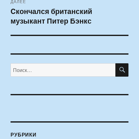
ДАЛЕЕ
Cкончался британский
Следующая
музыкант Питер Бэнкс
запись:
ПО
Искать:
РУБРИКИ