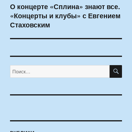
О концерте «Сплина» знают все.
Следующая
«Концерты и клубы» с Евгением
запись:
Стаховским
ПО
Искать: