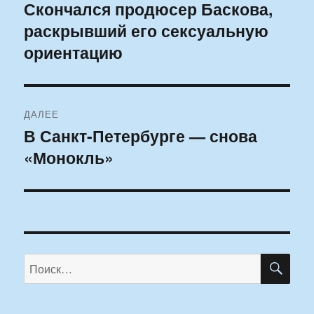
по
Скончался продюсер Баскова,
Предыдущая
раскрывший его сексуальную
запись:
записям
ориентацию
ДАЛЕЕ
В Санкт-Петербурге — снова
Следующая
«Монокль»
запись:
ПО
Искать: