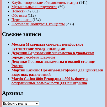
Клубы, творческие объединения, театры
(141)
Музыкальные инструменты
(69)
Новости
(42 062)
Обо всем
(112)
Персоналии
(134)
Фестивали, конкурсы, концерты
(233)
Свежие записи
Москва Махачкала самолет: комфортное
путешествие между столицами
Девушки Березовский: знакомства в уральском
городе с особым шармом
Девушки Ростова: знакомства в южной столице
России
Мартин Казино: Премиум-платформа для ценителей
азартных развлечений
Martin Casino 800: Рекордный 800% бонус и
безграничные возможности для выигрыша
Архивы
Архивы