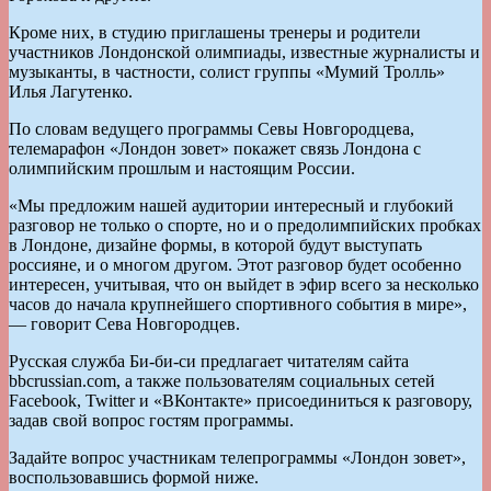
Кроме них, в студию приглашены тренеры и родители
участников Лондонской олимпиады, известные журналисты и
музыканты, в частности, солист группы «Мумий Тролль»
Илья Лагутенко.
По словам ведущего программы Севы Новгородцева,
телемарафон «Лондон зовет» покажет связь Лондона с
олимпийским прошлым и настоящим России.
«Мы предложим нашей аудитории интересный и глубокий
разговор не только о спорте, но и о предолимпийских пробках
в Лондоне, дизайне формы, в которой будут выступать
россияне, и о многом другом. Этот разговор будет особенно
интересен, учитывая, что он выйдет в эфир всего за несколько
часов до начала крупнейшего спортивного события в мире»,
— говорит Сева Новгородцев.
Русская служба Би-би-си предлагает читателям сайта
bbcrussian.com, а также пользователям социальных сетей
Facebook, Twitter и «ВКонтакте» присоединиться к разговору,
задав свой вопрос гостям программы.
Задайте вопрос участникам телепрограммы «Лондон зовет»,
воспользовавшись формой ниже.