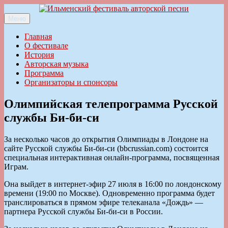
Перейти
к
Меню
Ильменский фестиваль авторской песни
содержимому
Главная
О фестивале
История
Авторская музыка
Программа
Организаторы и спонсоры
Олимпийская телепрограмма Русской
службы Би-би-си
За несколько часов до открытия Олимпиады в Лондоне на
сайте Русской службы Би-би-си (bbcrussian.com) состоится
специальная интерактивная онлайн-программа, посвященная
Играм.
Она выйдет в интернет-эфир 27 июля в 16:00 по лондонскому
времени (19:00 по Москве). Одновременно программа будет
транслироваться в прямом эфире телеканала «Дождь» —
партнера Русской службы Би-би-си в России.