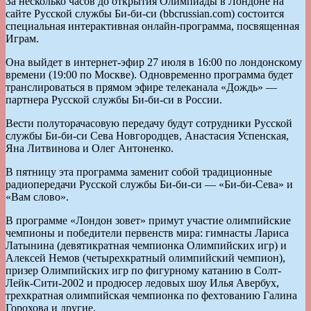
За несколько часов до открытия Олимпиады в Лондоне на
сайте Русской службы Би-би-си (bbcrussian.com) состоится
специальная интерактивная онлайн-программа, посвященная
Играм.
Она выйдет в интернет-эфир 27 июля в 16:00 по лондонскому
времени (19:00 по Москве). Одновременно программа будет
транслироваться в прямом эфире телеканала «Дождь» —
партнера Русской службы Би-би-си в России.
Вести полуторачасовую передачу будут сотрудники Русской
службы Би-би-си Сева Новгородцев, Анастасия Успенская,
Яна Литвинова и Олег Антоненко.
В пятницу эта программа заменит собой традиционные
радиопередачи Русской службы Би-би-си — «Би-би-Сева» и
«Вам слово».
В программе «Лондон зовет» примут участие олимпийские
чемпионы и победители первенств мира: гимнасты Лариса
Латынина (девятикратная чемпионка Олимпийских игр) и
Алексей Немов (четырехкратный олимпийский чемпион),
призер Олимпийских игр по фигурному катанию в Солт-
Лейк-Сити-2002 и продюсер ледовых шоу Илья Авербух,
трехкратная олимпийская чемпионка по фехтованию Галина
Горохова и другие.