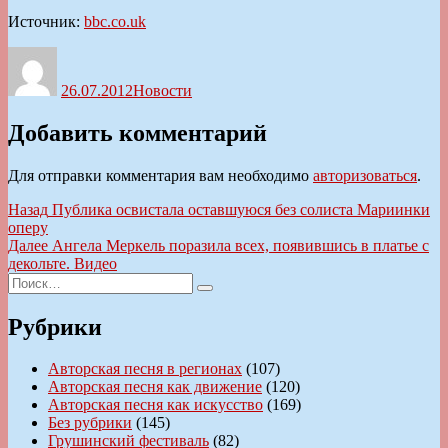
Источник:
bbc.co.uk
Автор
Опубликовано
Рубрики
26.07.2012
Новости
Добавить комментарий
Для отправки комментария вам необходимо
авторизоваться
.
Навигация
Предыдущая
Назад
Публика освистала оставшуюся без солиста Мариинки
запись:
оперу
по
Следующая
Далее
Ангела Меркель поразила всех, появившись в платье с
записям
запись:
декольте. Видео
Искать:
Поиск
Рубрики
Авторская песня в регионах
(107)
Авторская песня как движение
(120)
Авторская песня как искусство
(169)
Без рубрики
(145)
Грушинский фестиваль
(82)