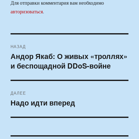
Для отправки комментария вам необходимо
авторизоваться
.
Навигация
НАЗАД
по
Андор Якаб: О живых «троллях»
Предыдущая
и беспощадной DDoS-войне
запись:
записям
ДАЛЕЕ
Надо идти вперед
Следующая
запись: