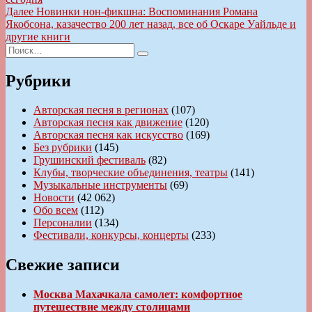
по
Следующая
Далее
Новинки нон-фикшна: Воспоминания Романа
записям
запись:
Якобсона, казачество 200 лет назад, все об Оскаре Уайльде и
другие книги
Искать:
Поиск
Рубрики
Авторская песня в регионах
(107)
Авторская песня как движение
(120)
Авторская песня как искусство
(169)
Без рубрики
(145)
Грушинский фестиваль
(82)
Клубы, творческие объединения, театры
(141)
Музыкальные инструменты
(69)
Новости
(42 062)
Обо всем
(112)
Персоналии
(134)
Фестивали, конкурсы, концерты
(233)
Свежие записи
Москва Махачкала самолет: комфортное
путешествие между столицами