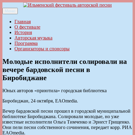
Перейти
к
Меню
Ильменский фестиваль авторской песни
содержимому
Главная
О фестивале
История
Авторская музыка
Программа
Организаторы и спонсоры
Молодые исполнители солировали на
вечере бардовской песни в
Биробиджане
Юных авторов «приютила» городская библиотека
Биробиджан, 24 октября, EAOmedia.
Вечер бардовской песни прошел в городской муниципальной
библиотеке Биробиджана. Солировали молодые, но уже
известные исполнители Ольга Тимченко и Эрнест Грищенко.
Они пели песни собственного сочинения, передает корр. РИА
EAOmedia.