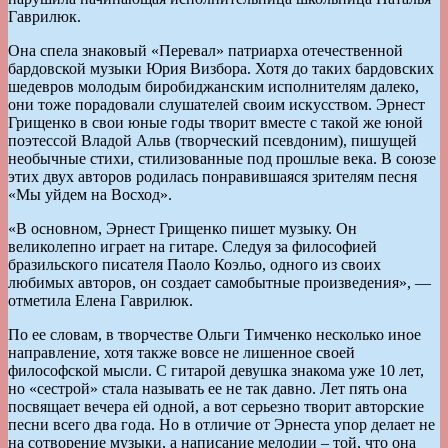
Гаврилюк.
Она спела знаковый «Перевал» патриарха отечественной
бардовской музыки Юрия Визбора. Хотя до таких бардовских
шедевров молодым биробиджанским исполнителям далеко,
они тоже порадовали слушателей своим искусством. Эрнест
Грищенко в свои юные годы творит вместе с такой же юной
поэтессой Владой Альв (творческий псевдоним), пишущей
необычные стихи, стилизованные под прошлые века. В союзе
этих двух авторов родилась понравившаяся зрителям песня
«Мы уйдем на Восход».
«В основном, Эрнест Грищенко пишет музыку. Он
великолепно играет на гитаре. Следуя за философией
бразильского писателя Паоло Коэльо, одного из своих
любимых авторов, он создает самобытные произведения», ––
отметила Елена Гаврилюк.
По ее словам, в творчестве Ольги Тимченко несколько иное
направление, хотя также вовсе не лишенное своей
философской мысли. С гитарой девушка знакома уже 10 лет,
но «сестрой» стала называть ее не так давно. Лет пять она
посвящает вечера ей одной, а вот серьезно творит авторские
песни всего два года. Но в отличие от Эрнеста упор делает не
на сотворение музыки, а написание мелодии – той, что она