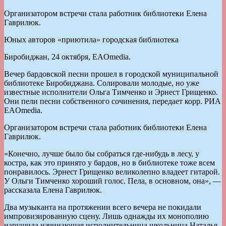
Организатором встречи стала работник библиотеки Елена
Гаврилюк.
Юных авторов «приютила» городская библиотека
Биробиджан, 24 октября, EAOmedia.
Вечер бардовской песни прошел в городской муниципальной
библиотеке Биробиджана. Солировали молодые, но уже
известные исполнители Ольга Тимченко и Эрнест Грищенко.
Они пели песни собственного сочинения, передает корр. РИА
EAOmedia.
Организатором встречи стала работник библиотеки Елена
Гаврилюк.
«Конечно, лучше было бы собраться где-нибудь в лесу, у
костра, как это принято у бардов, но в библиотеке тоже всем
понравилось. Эрнест Грищенко великолепно владеет гитарой.
У Ольги Тимченко хороший голос. Пела, в основном, она», —
рассказала Елена Гаврилюк.
Два музыканта на протяжении всего вечера не покидали
импровизированную сцену. Лишь однажды их монополию
нарушила начинающая исполнительница школьница Наталья