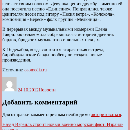
венчает своим голосом. Девушка ценит дружбу – именно ей
она посвятила песню «Единение». Понравились также
ценителям песен под гитару «Песня ветра», «Колокола»,
композиция «Вереск» фолк-группы «Мельница».
В перерывах между музыкальными номерами Елена
Гаврилюк ознакомила собравшихся с историей древних
бардов, бродячих музыкантов и вольных певцах.
К 16 декабря, когда состоится вторая такая встреча,
биробиджанские барды пообещали создать новые
произведения.
Источник:
eaomedia.ru
Автор
Опубликовано
Рубрики
24.10.2012
Новости
Добавить комментарий
Для отправки комментария вам необходимо
авторизоваться
.
Навигация
Предыдущая
Назад
Израиль строит новый военно-морской флот: Израиль
запись:
сегодня