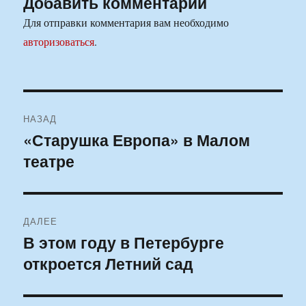
Добавить комментарий
Для отправки комментария вам необходимо
авторизоваться
.
Навигация
НАЗАД
по
«Старушка Европа» в Малом
Предыдущая
театре
запись:
записям
ДАЛЕЕ
В этом году в Петербурге
Следующая
откроется Летний сад
запись: