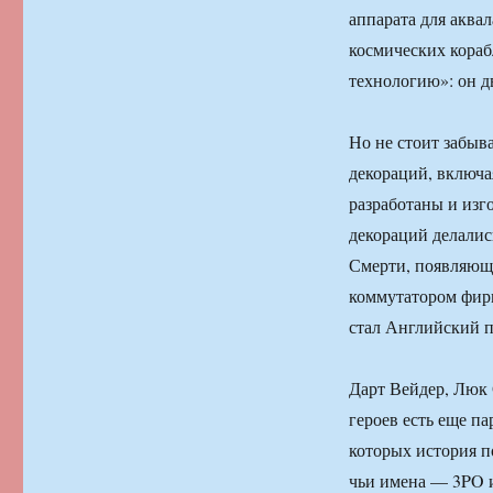
аппарата для аква
космических кораб
технологию»: он дв
Но не стоит забыв
декораций, включа
разработаны и изго
декораций делалис
Смерти, появляюща
коммутатором фирм
стал Английский п
Дарт Вейдер, Люк 
героев есть еще п
которых история п
чьи имена — 3PO 