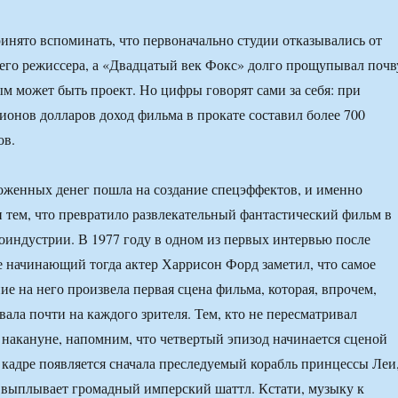
ринято вспоминать, что первоначально студии отказывались от
го режиссера, а «Двадцатый век Фокс» долго прощупывал почв
м может быть проект. Но цифры говорят сами за себя: при
ионов долларов доход фильма в прокате составил более 700
ов.
оженных денег пошла на создание спецэффектов, и именно
 тем, что превратило развлекательный фантастический фильм в
оиндустрии. В 1977 году в одном из первых интервью после
 начинающий тогда актер Харрисон Форд заметил, что самое
ие на него произвела первая сцена фильма, которая, впрочем,
вала почти на каждого зрителя. Тем, кто не пересматривал
накануне, напомним, что четвертый эпизод начинается сценой
в кадре появляется сначала преследуемый корабль принцессы Леи
 выплывает громадный имперский шаттл. Кстати, музыку к