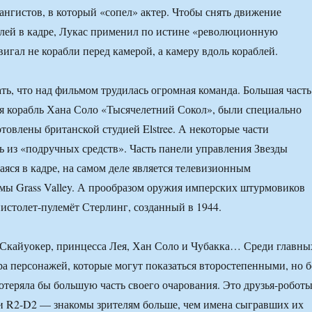
лангистов, в который «сопел» актер. Чтобы снять движение
лей в кадре, Лукас применил по истине «революционную
игал не корабли перед камерой, а камеру вдоль кораблей.
ать, что над фильмом трудилась огромная команда. Большая часть
я корабль Хана Соло «Тысячелетний Сокол», были специально
товлены британской студией Elstree. А некоторые части
ь из «подручных средств». Часть панели управления Звезды
яся в кадре, на самом деле является телевизионным
ы Grass Valley. А прообразом оружия имперских штурмовиков
истолет-пулемёт Стерлинг, созданный в 1944.
Скайуокер, принцесса Лея, Хан Соло и Чубакка… Среди главны
ара персонажей, которые могут показаться второстепенными, но б
отеряла бы большую часть своего очарования. Это друзья-роботы
и R2-D2 — знакомы зрителям больше, чем имена сыгравших их