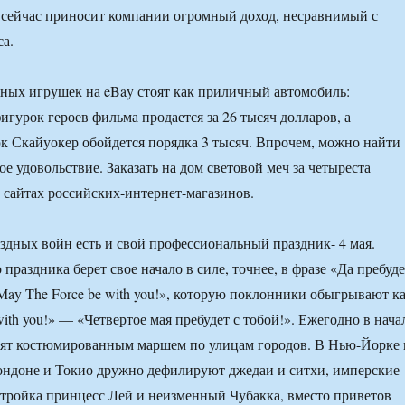
 сейчас приносит компании огромный доход, несравнимый с
а.
ных игрушек на eBay стоят как приличный автомобиль:
игурок героев фильма продается за 26 тысяч долларов, а
 Скайуокер обойдется порядка 3 тысяч. Впрочем, можно найти
ое удовольствие. Заказать на дом световой меч за четыреста
 сайтах российских-интернет-магазинов.
здных войн есть и свой профессиональный праздник- 4 мая.
праздника берет свое начало в силе, точнее, в фразе «Да пребуде
May The Force be with you!», которую поклонники обыгрывают к
 with you!» — «Четвертое мая пребудет с тобой!». Ежегодно в нача
дят костюмированным маршем по улицам городов. В Нью-Йорке 
ондоне и Токио дружно дефилируют джедаи и ситхи, имперские
тройка принцесс Лей и неизменный Чубакка, вместо приветов