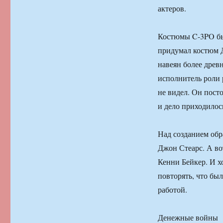
актеров.
Костюмы C-3PO бы
придумал костюм 
навеян более древ
исполнитель роли 
не видел. Он посто
и дело приходилос
Над созданием обр
Джон Стеарс. А во
Кенни Бейкер. И хо
повторять, что был
работой.
Денежные войны