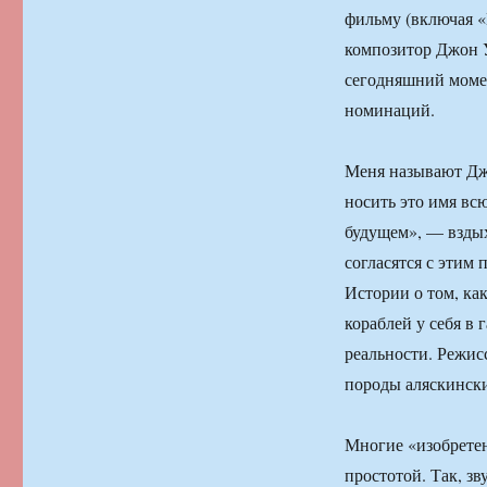
фильму (включая 
композитор Джон У
сегодняшний момен
номинаций.
Меня называют Джо
носить это имя всю
будущем», — вздых
согласятся с этим
Истории о том, ка
кораблей у себя в 
реальности. Режисс
породы аляскински
Многие «изобретен
простотой. Так, з