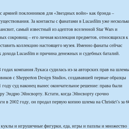
 армией поклонников для «Звездных войн» как брэнда –
уществования. За контакты с фанатами в Lucasfilm уже нескольк
Сансвит, самый известный из адептов вселенной Star Wars и
ных сокровищ – его личная коллекция предметов, относящихся к
оставить коллекцию настоящего музея. Именно фанаты сейчас
 дохода Lucasfilm и причина денежных и судебных баталий.
8 годах компания Лукаса судилась из-за авторских прав на шлем
иков с Shepperton Design Studios, создававшей первые образцы
1 году суд наконец вынес окончательное решение: права были
ру Эндрю Эйнсворту. Кстати, когда Эйнсворту срочно
и в 2002 году, он продал первую копию шлема на Christie\’s за 6
 куклы и игрушечные фигурки, еда, игры и паззлы и множество