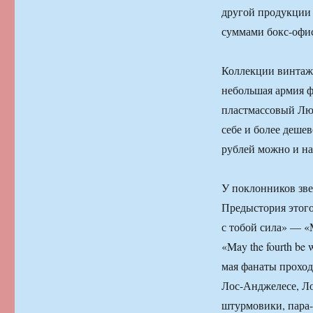
другой продукции
суммами бокс-офис
Коллекции винтаж
небольшая армия ф
пластмассовый Люк
себе и более дешев
рублей можно и на
У поклонников зве
Предыстория этого 
с тобой сила» — «
«May the fourth be
мая фанаты прохо
Лос-Анджелесе, Л
штурмовики, пара-