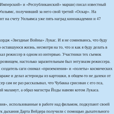
«Имперский» и «Республиканский» марши) писал известный
ильямс, получивший за него свой третий «Оскар». На
т на счету Уильямса уже пять наград киноакадемии и 47
рдж «Звездные Войны» Лукас. И я не сомневаюсь, что буду
 оставшуюся жизнь, несмотря на то, что и как я буду делать в
ал режиссер в одном из интервью. Участники тех съемок
 прозвищем, настолько заразительным был энтузиазм режиссера.
к создатель саги снимал «приземления» и «полеты» космических
гараже и делал астероиды из картошки, в общем-то не далеки от
ер сам не раз рассказывал, что Чубакка срисован с его пса,
й маламут, а образ магистра Йоды навеян котом Лукаса.
ия», использованные в работе над фильмом, подкупают своей
вук дыхания Дарта Вейдера получили с помощью дыхательного