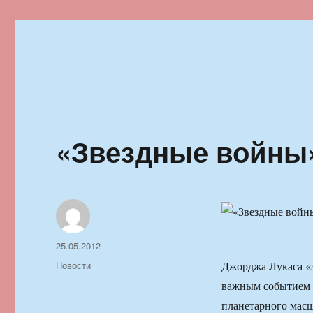
Ильменский фестиваль автор
«Звездные войны»
Автор
Опубликовано
25.05.2012
Рубрики
Новости
Джорджа Лукаса «З
важным событием в
планетарного масш