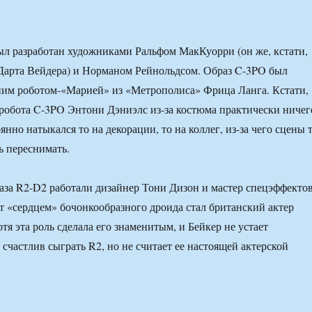
л разработан художниками Ральфом МакКуорри (он же, кстати,
Дарта Вейдера) и Норманом Рейнольдсом. Образ C-3PO был
ним роботом-«Марией» из «Метрополиса» Фрица Ланга. Кстати,
робота C-3PO Энтони Дэниэлс из-за костюма практически ничег
янно натыкался то на декорации, то на коллег, из-за чего сцены 
ь переснимать.
аза R2-D2 работали дизайнер Тони Дизон и мастер спецэффекто
т «сердцем» бочонкообразного дроида стал британский актер
тя эта роль сделала его знаменитым, и Бейкер не устает
 счастлив сыграть R2, но не считает ее настоящей актерской