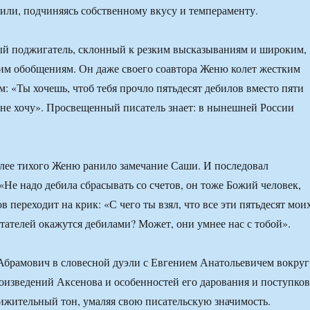
или, подчиняясь собственному вкусу и темпераменту.
ый поджигатель, склонный к резким высказываниям и широким,
м обобщениям. Он даже своего соавтора Женю колет жестким
м: «Ты хочешь, чтоб тебя прочло пятьдесят дебилов вместо пяти
не хочу». Просвещенный писатель знает: в нынешней России
лее тихого Женю ранило замечание Саши. И последовал
«Не надо дебила сбрасывать со счетов, он тоже Божий человек,
переходит на крик: «С чего ты взял, что все эти пятьдесят мои
тателей окажутся дебилами? Может, они умнее нас с тобой».
Абрамович в словесной дуэли с Евгением Анатольевичем вокруг
изведений Аксенова и особенностей его дарования и поступков
ижительный тон, умаляя свою писательскую значимость.