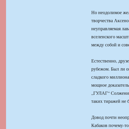
Но неодолимое же
творчества Аксено
неуправляемая лав
вселенского масшт
между собой и сов
Естественно, друз
рубежом. Был ли о
сладкого миллион
мощное доказатель
„ГУЛАГ“ Солжениц
таких тиражей не 
Довод почти неоп
Кабаков почему-то