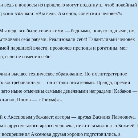
и ведь и вопросы из прошлого могут подкинуть, чтоб покойный
грозил взбучкой: «Вы ведь, Аксенов, советский человек?»
 Мы ведь все были советскими — бедными, полуголодными, но,
увствовали себя рабами. Реализовали себя! Талантливый человек
амой паршивой власти, преодолев препоны и рогатины, мог
р, если не изменил себе.
или высшее техническое образование. Но их литературное
сь востребованным — они стали писателями. Правда, премий
, зато ныне отмечены самыми денежными наградами: Кабаков —
 книги», Попов — «Триумфа».
й с Аксеновым убеждает: авторы — друзья Василия Павловича.
ыть другом такого яркого человека, писателя милостью Божией.
 воскрешения Аксенова друзья хорошо подготовились, а