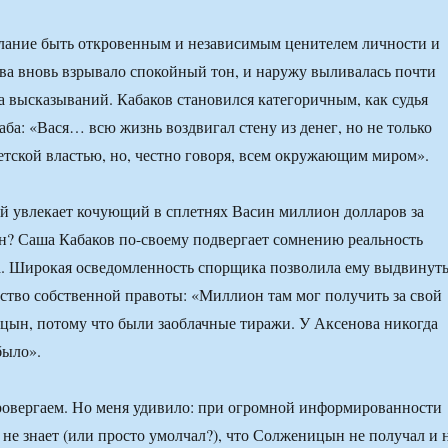
лание быть откровенным и независимым ценителем личности и
ва вновь взрывало спокойный тон, и наружу выливалась почти
а высказываний. Кабаков становился категоричным, как судья
аба: «Вася… всю жизнь воздвигал стену из денег, но не только
етской властью, но, честно говоря, всем окружающим миром».
ей увлекает кочующий в сплетнях Васин миллион долларов за
н? Саша Кабаков по-своему подвергает сомнению реальность
а. Широкая осведомленность спорщика позволила ему выдвинут
ство собственной правоты: «Миллион там мог получить за свой
ын, потому что были заоблачные тиражи. У Аксенова никогда
было».
ровергаем. Но меня удивило: при огромной информированности
 не знает (или просто умолчал?), что Солженицын не получал и 