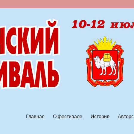
ской песни
Главная
О фестивале
История
Авторс