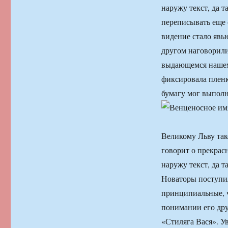
наружу текст, да 
переписывать еще 
видение стало явь
другом наговорили
выдающемся нашем 
фиксировала пленк
бумагу мог выполн
Великому Льву тако
говорит о прекрас
наружу текст, да т
Новаторы поступил
принципиальные, ч
понимании его дру
«Стиляга Вася». Ув