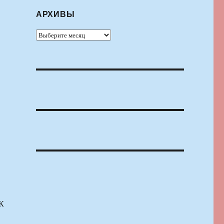
АРХИВЫ
Архивы
 К