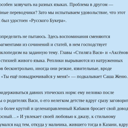
собен зазвучать на разных языках. Проблема в другом —
йные переводчики? Зато мы испытываем удовольствие, что этот
 был удостоен «Русского Букера».
пределить не пытаюсь. Здесь воспоминания сменяются
агментами из сочинений и статей, в нем господствует
клопедизм на заданную тему. Главы «Стиляга Вася» и «Аксёнов
 стихией живого языка. Реплики вырываются из натруженных
в бесконтрольно, иногда они резкие, язвительные, вроде
: «Ты ещё повыдрючивайся у меня!» — подкалывает Саша Женю.
ридерживаться давних этических норм: ему неловко после
 о родителях Васи, о его нелегком детстве вдруг сразу заговори
Но более крутой и целенаправленный Кабаков бросает свой довод
осный…» И увлекает своей любовью к джазу, к стильному
мался над тем, откуда у мальчика, жившего тогда в Казани, вдру