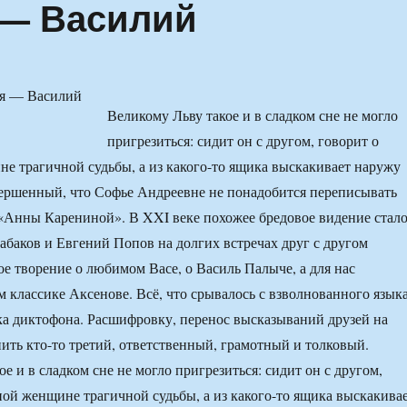
 — Василий
Великому Льву такое и в сладком сне не могло
пригрезиться: сидит он с другом, говорит о
е трагичной судьбы, а из какого-то ящика выскакивает наружу
овершенный, что Софье Андреевне не понадобится переписывать
«Анны Карениной». В XXI веке похожее бредовое видение стал
абаков и Евгений Попов на долгих встречах друг с другом
е творение о любимом Васе, о Василь Палыче, а для нас
классике Аксенове. Всё, что срывалось с взволнованного языка
а диктофона. Расшифровку, перенос высказываний друзей на
ить кто-то третий, ответственный, грамотный и толковый.
е и в сладком сне не могло пригрезиться: сидит он с другом,
ной женщине трагичной судьбы, а из какого-то ящика выскакива