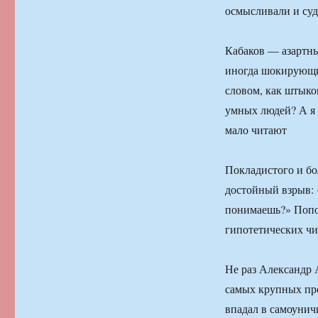
осмысливали и суд
Кабаков — азартн
иногда шокирующи
словом, как штыко
умных людей? А я 
мало читают
Покладистого и бо
достойный взрыв: 
понимаешь?» Попов 
гипотетических чи
Не раз Александр 
самых крупных про
впадал в самоунич