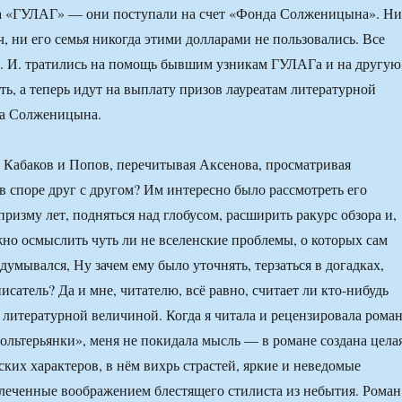
за «ГУЛАГ» — они поступали на счет «Фонда Солженицына». Ни
, ни его семья никогда этими долларами не пользовались. Все
А. И. тратились на помощь бывшим узникам ГУЛАГа и на другую
ть, а теперь идут на выплату призов лауреатам литературной
а Солженицына.
 Кабаков и Попов, перечитывая Аксенова, просматривая
в споре друг с другом? Им интересно было рассмотреть его
призму лет, подняться над глобусом, расширить ракурс обзора и,
ажно осмыслить чуть ли не вселенские проблемы, о которых сам
думывался, Ну зачем ему было уточнять, терзаться в догадках,
сатель? Да и мне, читателю, всё равно, считает ли кто-нибудь
литературной величиной. Когда я читала и рецензировала рома
ольтерьянки», меня не покидала мысль — в романе создана цела
ских характеров, в нём вихрь страстей, яркие и неведомые
леченные воображением блестящего стилиста из небытия. Роман