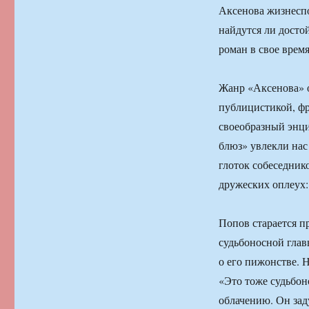
Аксенова жизнеспо
найдутся ли досто
роман в свое время
Жанр «Аксенова» о
публицистикой, фр
своеобразный энци
блюз» увлекли нас
глоток собеседнико
дружеских оплеух
Попов старается п
судьбоносной главы
о его пижонстве. 
«Это тоже судьбон
облачению. Он заду