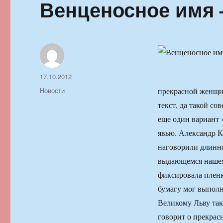
Венценосное имя
Автор
Опубликовано
17.10.2012
Рубрики
Новости
прекрасной женщин
текст, да такой с
еще один вариант 
явью. Александр К
наговорили длинно
выдающемся нашем 
фиксировала пленк
бумагу мог выполн
Великому Льву тако
говорит о прекрас