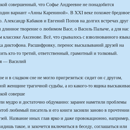
такой совершенный, что Софье Андреевне не понадобится
один вариант «Анны Карениной». В XXI веке похожее бредовое
ю. Александр Кабаков и Евгений Попов на долгих встречах друг 
 длинное творение о любимом Васе, о Василь Палыче, а для нас
классике Аксенове. Всё, что срывалось с взволнованного языка
а диктофона. Расшифровку, перенос высказываний друзей на
ить кто-то третий, ответственный, грамотный и толковый.
е и в сладком сне не могло пригрезиться: сидит он с другом,
ной женщине трагичной судьбы, а из какого-то ящика выскакива
акой соверше
и мудро и достаточно обдуманно: заранее наметили проблемы
тоб любимый писатель и его книги засияли заново в прочтении
зей. Название иных глав ярко и даже провокационно, например,
идишь такое, и захочется включиться в беседу, соглашаться или