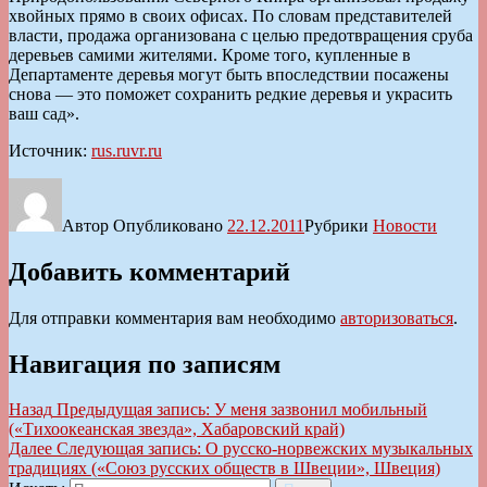
хвойных прямо в своих офисах. По словам представителей
власти, продажа организована с целью предотвращения сруба
деревьев самими жителями. Кроме того, купленные в
Департаменте деревья могут быть впоследствии посажены
снова — это поможет сохранить редкие деревья и украсить
ваш сад».
Источник:
rus.ruvr.ru
Автор
Опубликовано
22.12.2011
Рубрики
Новости
Добавить комментарий
Для отправки комментария вам необходимо
авторизоваться
.
Навигация по записям
Назад
Предыдущая запись:
У меня зазвонил мобильный
(«Тихоокеанская звезда», Хабаровский край)
Далее
Следующая запись:
О русско-норвежских музыкальных
традициях («Союз русских обществ в Швеции», Швеция)