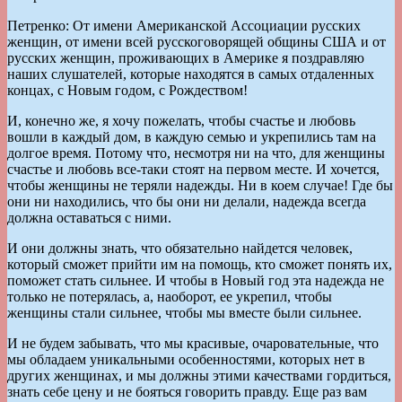
Петренко: От имени Американской Ассоциации русских
женщин, от имени всей русскоговорящей общины США и от
русских женщин, проживающих в Америке я поздравляю
наших слушателей, которые находятся в самых отдаленных
концах, с Новым годом, с Рождеством!
И, конечно же, я хочу пожелать, чтобы счастье и любовь
вошли в каждый дом, в каждую семью и укрепились там на
долгое время. Потому что, несмотря ни на что, для женщины
счастье и любовь все-таки стоят на первом месте. И хочется,
чтобы женщины не теряли надежды. Ни в коем случае! Где бы
они ни находились, что бы они ни делали, надежда всегда
должна оставаться с ними.
И они должны знать, что обязательно найдется человек,
который сможет прийти им на помощь, кто сможет понять их,
поможет стать сильнее. И чтобы в Новый год эта надежда не
только не потерялась, а, наоборот, ее укрепил, чтобы
женщины стали сильнее, чтобы мы вместе были сильнее.
И не будем забывать, что мы красивые, очаровательные, что
мы обладаем уникальными особенностями, которых нет в
других женщинах, и мы должны этими качествами гордиться,
знать себе цену и не бояться говорить правду. Еще раз вам