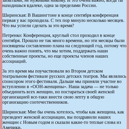
забытыми, не нужными никому. И это очень важно, когда ты
находишься вдалеке, одна за пределами России.
Ширинская: В Вашингтоне в конце сентября конференция
первая у вас проходила. С тех пор минуло несколько месяцев.
Что вы успели сделать за это время?
Петренко: Конференция, круглый стол проходил в конце
сентября. Прошло не так много времени, но эти месяцы были
посвящены составлению плана на следующий год, потому что
очень важно понять, что мы хотим, поддержать наши
собственные проекты, но еще проекты членов наших
ассоциаций.
За это время мы поучаствовали во Втором детском
театральном фестивале русских детских театров. Мы являлись
спонсором этого фестиваля. Дальше мы приняли участие во
вступлении в «ООН-женщины». Наша задача — не только
объединить всех женщин, но постараться своей женской
организацией все-таки внести свою лепту в общую
организацию соотечественников.
Ширинская: Мне бы очень хотелось, чтобы как женщина, как
президент женской ассоциации, вы поздравили наших
женщин с Новым годом и сказали какие-то теплые слова из
Америки.