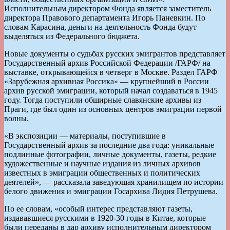
Исполнительным директором Фонда является заместитель
директора Правового департамента Игорь Паневкин. По
словам Карасина, деньги на деятельность Фонда будут
выделяться из Федерального бюджета.
Новые документы о судьбах русских эмигрантов представляет
Государственный архив Российской Федерации /ГАРФ/ на
выставке, открывающейся в четверг в Москве. Раздел ГАРФ
«Зарубежная архивная Россика» — крупнейший в России
архив русской эмиграции, который начал создаваться в 1945
году. Тогда поступили обширные славянские архивы из
Праги, где был один из основных центров эмиграции первой
волны.
«В экспозиции — материалы, поступившие в
Государственный архив за последние два года: уникальные
подлинные фотографии, личные документы, газеты, редкие
художественные и научные издания из личных архивов
известных в эмиграции общественных и политических
деятелей», — рассказала заведующая хранилищем по истории
белого движения и эмиграции Госархива Лидия Петрушева.
По ее словам, «особый интерес представляют газеты,
издававшиеся русскими в 1920-30 годы в Китае, которые
были переданы в дар архиву исполнительным директором