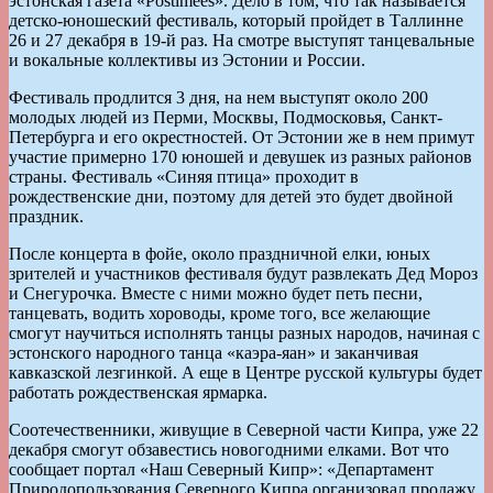
эстонская газета «Postimees». Дело в том, что так называется
детско-юношеский фестиваль, который пройдет в Таллинне
26 и 27 декабря в 19-й раз. На смотре выступят танцевальные
и вокальные коллективы из Эстонии и России.
Фестиваль продлится 3 дня, на нем выступят около 200
молодых людей из Перми, Москвы, Подмосковья, Санкт-
Петербурга и его окрестностей. От Эстонии же в нем примут
участие примерно 170 юношей и девушек из разных районов
страны. Фестиваль «Синяя птица» проходит в
рождественские дни, поэтому для детей это будет двойной
праздник.
После концерта в фойе, около праздничной елки, юных
зрителей и участников фестиваля будут развлекать Дед Мороз
и Снегурочка. Вместе с ними можно будет петь песни,
танцевать, водить хороводы, кроме того, все желающие
смогут научиться исполнять танцы разных народов, начиная с
эстонского народного танца «каэра-яан» и заканчивая
кавказской лезгинкой. А еще в Центре русской культуры будет
работать рождественская ярмарка.
Соотечественники, живущие в Северной части Кипра, уже 22
декабря смогут обзавестись новогодними елками. Вот что
сообщает портал «Наш Северный Кипр»: «Департамент
Природопользования Северного Кипра организовал продажу