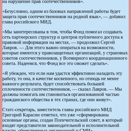
на нарушение прав соотечественников».
«Безусловно, одним из базовых направлений работы будет
защита прав соотечественников на родной язык», — добавил
глава российского МИД.
«Мы заинтересованы в том, чтобы Фонд помогал создавать
сеть партнерских структур и центров публичного доступа к
правовой информации на местах, — продолжил Сергей
Лавров. — Для этого важно опираться на возможности,
которые имеются у правозащитных организаций, у страновых
советов соотечественников, у Всемирного координационного
совета. Надеемся, что Фонд все это сможет сделать».
«Я убежден, что если нам удастся эффективно наладить эту
работу, то она, в качестве косвенного, но отнюдь не менее
важного результата, будет способствовать большей
сплоченности соотечественников, — сказал Лавров. — Мы
должны помогать им становиться организованной частью
гражданского общества в тех странах, где они живут».
Статс-секретарь, заместитель главы российского МИД
Григорий Карасин отметил, что уже «сформированы
основные органы, создан Попечительский совет, в который
входят представители законодательной и исполнительной
власти, общественных организаций и СМИ».