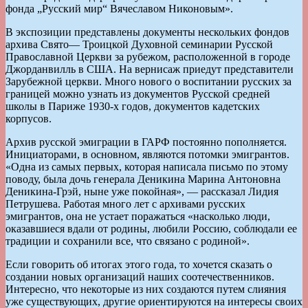
фонда „Русский мир“ Вячеславом Никоновым».
В экспозиции представлены документы нескольких фондов
архива Свято— Троицкой Духовной семинарии Русской
Православной Церкви за рубежом, расположенной в городе
Джорданвилль в США. На вернисаж приедут представители
Зарубежной церкви. Много нового о воспитании русских за
границей можно узнать из документов Русской средней
школы в Париже 1930-х годов, документов кадетских
корпусов.
Архив русской эмиграции в ГАРФ постоянно пополняется.
Инициаторами, в основном, являются потомки эмигрантов.
«Одна из самых первых, которая написала письмо по этому
поводу, была дочь генерала Деникина Марина Антоновна
Деникина-Грэй, ныне уже покойная», — рассказал Лидия
Петрушева. Работая много лет с архивами русских
эмигрантов, она не устает поражаться «насколько люди,
оказавшиеся вдали от родины, любили Россию, соблюдали ее
традиции и сохранили все, что связано с родиной».
Если говорить об итогах этого года, то хочется сказать о
создании новых организаций наших соотечественников.
Интересно, что некоторые из них создаются путем слияния
уже существующих, другие ориентируются на интересы своих