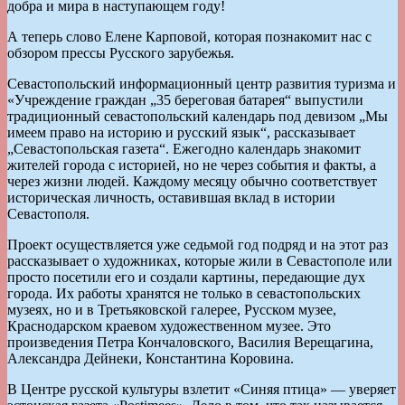
добра и мира в наступающем году!
А теперь слово Елене Карповой, которая познакомит нас с
обзором прессы Русского зарубежья.
Севастопольский информационный центр развития туризма и
«Учреждение граждан „35 береговая батарея“ выпустили
традиционный севастопольский календарь под девизом „Мы
имеем право на историю и русский язык“, рассказывает
„Севастопольская газета“. Ежегодно календарь знакомит
жителей города с историей, но не через события и факты, а
через жизни людей. Каждому месяцу обычно соответствует
историческая личность, оставившая вклад в истории
Севастополя.
Проект осуществляется уже седьмой год подряд и на этот раз
рассказывает о художниках, которые жили в Севастополе или
просто посетили его и создали картины, передающие дух
города. Их работы хранятся не только в севастопольских
музеях, но и в Третьяковской галерее, Русском музее,
Краснодарском краевом художественном музее. Это
произведения Петра Кончаловского, Василия Верещагина,
Александра Дейнеки, Константина Коровина.
В Центре русской культуры взлетит «Синяя птица» — уверяет