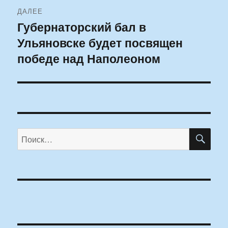
ДАЛЕЕ
Губернаторский бал в
Следующая
Ульяновске будет посвящен
запись:
победе над Наполеоном
ПО
Искать: