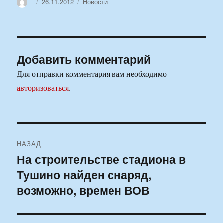
Автор
Опубликовано
Рубрики
26.11.2012
Новости
Добавить комментарий
Для отправки комментария вам необходимо
авторизоваться
.
Навигация
НАЗАД
по
На строительстве стадиона в
Предыдущая
Тушино найден снаряд,
запись:
записям
возможно, времен ВОВ